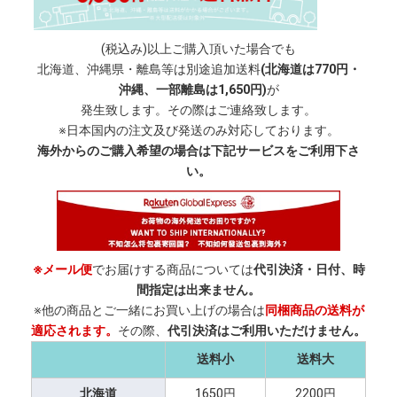
(税込み)以上ご購入頂いた場合でも
北海道、沖縄県・離島等は別途追加送料
(北海道は770円・
沖縄、一部離島は1,650円)
が
発生致します。その際はご連絡致します。
※日本国内の注文及び発送のみ対応しております。
海外からのご購入希望の場合は下記サービスをご利用下さ
い。
※メール便
でお届けする商品については
代引決済・日付、時
間指定は出来ません。
※他の商品とご一緒にお買い上げの場合は
同梱商品の送料が
適応されます。
その際、
代引決済はご利用いただけません。
送料小
送料大
北海道
1650円
2200円