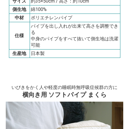
サイズ
約35×50cm / 高さ：約10cm
側生地
綿100%
中材
ポリエチレンパイプ
パイプを出し入れが出来て高さを調整でき
る
仕様
中身のパイプをすべて抜いて側生地は洗濯
可能
生産地
日本製
いびきをかく人や軽度の睡眠時無呼吸症候群の方に
横向き用 ソフトパイプ まくら