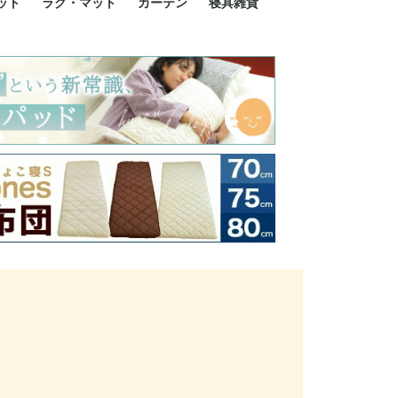
ット
ラグ・マット
カーテン
寝具雑貨
イズ
サイズ
ルサイズ
イズ
綿100%
ア 掛け布団カバー
ル 掛け布団カバー
ルロング 掛け布団
ブル 掛け布団カバ
 掛け布団カバー
ロング 掛け布団カ
ン 掛け布団カバー
掛け布団カバー
ア 敷布団カバー
ングル 敷布団カバ
ル 敷布団カバー
ルロング 敷布団カ
 敷布団カバー
0cm 枕カバー
3cm 枕カバー
0cm 枕カバー
 枕カバー
ル BOXシーツ
ルロング BOXシー
ブル BOXシーツ
 BOXシーツ
ーロング BOXシー
2点セット
3点セット
既成カーテンのサイズ
遮光カーテン
レース・シアーカーテン
Disney ディズニーカーテ
MOOMIN ムーミンカーテ
PEANUTS ピーナツカー
美容・化粧品
シルク寝具・雑貨
HURONテクノロジー リ
ソファカバー
ひざ掛け
パジャマ
クッション
玄関・フロアーマット
ペット用ベッド
インテリア
その他寝具雑貨
100×133～13
100×176～17
100×198～20
ミッキー MIC
プリンセス PR
プーさん Poo
アリス ALICE
ピーターパン P
ー
ン
ン
テン (SNOOPY スヌーピ
カバリー寝具
ー)