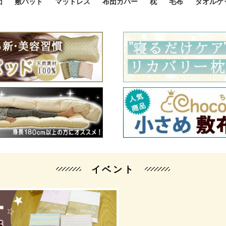
団
敷パッド
マットレス
布団カバー
枕
毛布
タオルケ
ルド
ルド
ダウン
ニ敷布団
い敷布団
い敷布団
性敷布団
シングルサイズ敷パッド
小さい敷パッド
大きい敷パッド
シルク敷パッド
枕パッド
シルク枕パッド
除湿シート
接触冷感パッド
暖かパッド
ガーゼケット
オーガニックコットン
ベッドパッド
パッドセット
70cm幅 ミニシングル
75cm幅 ショートセミシ
80cm幅 セミシングル
掛け布団カバー
敷布団カバー
枕カバー
BOXシーツ
防ダニカバー
クッションカバー
オーガニックコットン
カバーセット
小さめ 35×50cm
やや小さめ 35×55cm
普通 43×63cm
大きめ 50×70cm
パイプ枕
高反発枕
低反発枕
機能性枕・その他枕
ハーフサ
シングル
セミダブ
ダブルサ
接触冷感
天然素材 
ジュニ
シング
シング
セミダ
ダブル
ダブル
クィー
暖か 
ジュニ
セミシ
シング
シング
ダブル
35x5
43x6
50x7
シルク
シング
シング
セミダ
ダブル
スーパ
カバー
カバー
ングル
カバ
ー
バー
ー
バー
ツ
ツ
イベント