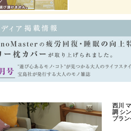
西川 
調 シン
ブラン