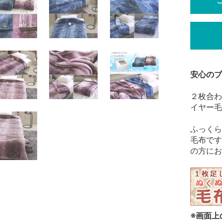
安心のブ
２枚合わ
イヤー毛
ふっくら
毛布です
の方にお
※画面上