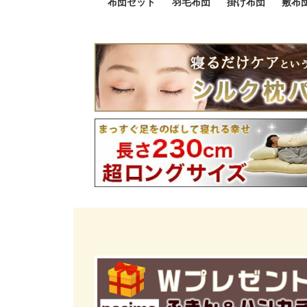
布団セット
羽毛布団
掛け布団
敷布
羽毛布団セット
小さい布団セット
大きい布団セット
掛け布団セット
敷布団セット
プレミアムゴールド
ロイヤルゴールド
エクセルゴールド
ニューゴールド
マザーダックダウン
マザーグースダウン
スーパーロングサイズ
洗える羽毛布団
肌掛け布団
防ダニ掛け布団
洗える掛け布団
小さい掛け布団
大きい掛け布団
肌掛け布団
2点セット
3点セット
4点セット
5点セット
6点セット
エクセルゴー
ロイヤルゴー
マザーダック
2点セット
3点セット
4点セット
6点セット
2点セット
3点セット
防ダ
小さ
大き
機能