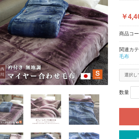
￥4,4
商品コ
関連カテ
毛布
数量