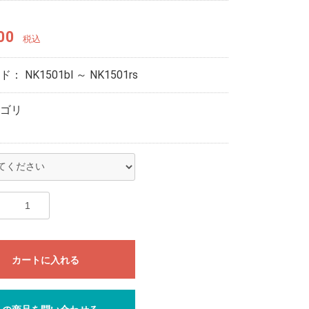
00
税込
ード：
NK1501bl ～ NK1501rs
ゴリ
カートに入れる