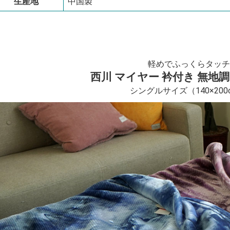
生産地
中国製
軽めでふっくらタッチ
西川 マイヤー 衿付き 無地
シングルサイズ（140×200