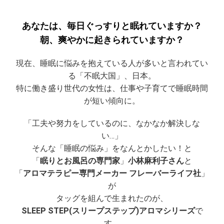
あなたは、毎日ぐっすりと眠れていますか？
朝、爽やかに起きられていますか？
現在、睡眠に悩みを抱えている人が多いと言われてい
る「不眠大国」、日本。
特に働き盛り世代の女性は、仕事や子育てで睡眠時間
が短い傾向に。
「工夫や努力をしているのに、なかなか解決しな
い…」
そんな「睡眠の悩み」をなんとかしたい！と
「
眠りとお風呂の専門家
」
小林麻利子さん
と
「
アロマテラピー専門メーカー フレーバーライフ社
」
が
タッグを組んで生まれたのが、
SLEEP STEP(スリープステップ)アロマシリーズ
で
す。