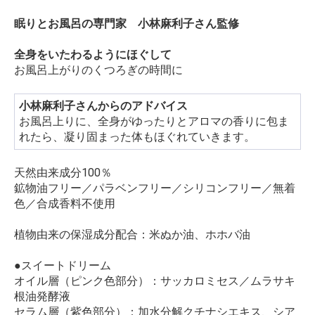
眠りとお風呂の専門家 小林麻利子さん監修
全身をいたわるようにほぐして
お風呂上がりのくつろぎの時間に
小林麻利子さんからのアドバイス
お風呂上りに、全身がゆったりとアロマの香りに包ま
れたら、凝り固まった体もほぐれていきます。
天然由来成分100％
鉱物油フリー／パラベンフリー／シリコンフリー／無着
色／合成香料不使用
植物由来の保湿成分配合：米ぬか油、ホホバ油
●スイートドリーム
オイル層（ピンク色部分）：サッカロミセス／ムラサキ
根油発酵液
セラム層（紫色部分）：加水分解クチナシエキス、シア