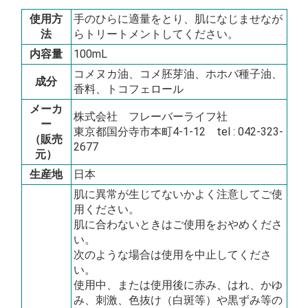
使用方
手のひらに適量をとり、肌になじませなが
法
らトリートメントしてください。
内容量
100mL
コメヌカ油、コメ胚芽油、ホホバ種子油、
成分
香料、トコフェロール
メーカ
株式会社 フレーバーライフ社
ー
東京都国分寺市本町4-1-12 tel : 042-323-
（販売
2677
元）
生産地
日本
肌に異常が生じてないかよく注意してご使
用ください。
肌に合わないときはご使用をおやめくださ
い。
次のような場合は使用を中止してくださ
い。
使用中、または使用後に赤み、はれ、かゆ
み、刺激、色抜け（白斑等）や黒ずみ等の