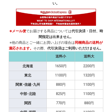
い。
※メール便
でお届けする商品については
代引決済・日付、時
間指定は出来ません。
※他の商品とご一緒にお買い上げの場合は
同梱商品の送料が
適応されます。
その際、
代引決済はご利用いただけません。
送料小
送料大
北海道
1650円
2200円
東北
1100円
1320円
関東･信越･九州
880円
1100円
中部･北陸
825円
1100円
関西
770円
880円