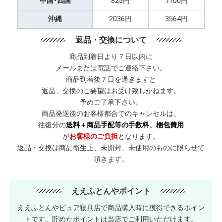
中国･四国
825円
1100円
沖縄
2036円
3564円
返品・交換について
商品到着日より７日以内に
メールまたは電話でご連絡下さい。
商品到着後７日を過ぎますと
返品、交換のご要望はお受け致しかねます。
予めご了承下さい。
商品発送後のお客様都合でのキャンセルは、
往復分の
送料＋商品手配等の手数料、梱包費用
が
お客様のご負担
となります。
返品・交換は商品衛生上、未開封、未使用のものに限らせて
頂きます。
ええふとんやポイント
ええふとんやピュア寝具店で商品購入時に獲得できるポイン
トです。貯めたポイントは当店でご利用いただけます。