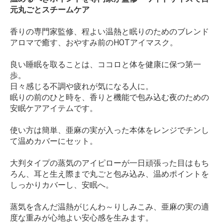
元丸ごとスチームケア
香りの専門家監修、程よい温熱と眠りのためのブレンド
アロマで癒す、おやすみ前のHOTアイマスク。
良い睡眠を取ることは、ココロと体を健康に保つ第一
歩。
日々感じる不調や疲れが気になる人に。
眠りの前のひと時を、香りと機能で包み込む夜のための
安眠ケアアイテムです。
使い方は簡単、亜麻の実が入った本体をレンジでチンし
て温めカバーにセット。
大判タイプの蒸気のアイピローが一日頑張った目はもち
ろん、耳と生え際まで丸ごと包み込み、温めポイントを
しっかりカバーし、安眠へ。
蒸気を含んだ温熱がじんわ～りしみこみ、亜麻の実の適
度な重みが心地よい安心感を生みます。