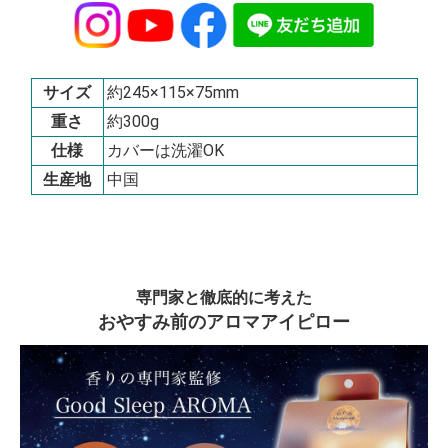
サイズ
約245×115×75mm
重さ
約300g
仕様
カバーは洗濯OK
生産地
中国
専門家と徹底的に考えた
おやすみ前のアロマアイピロー