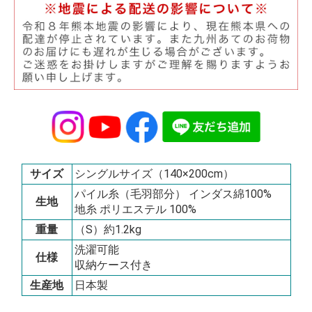
サイズ
シングルサイズ（140×200cm）
パイル糸（毛羽部分） インダス綿100%
生地
地糸 ポリエステル 100%
重量
（S）約1.2kg
洗濯可能
仕様
収納ケース付き
生産地
日本製