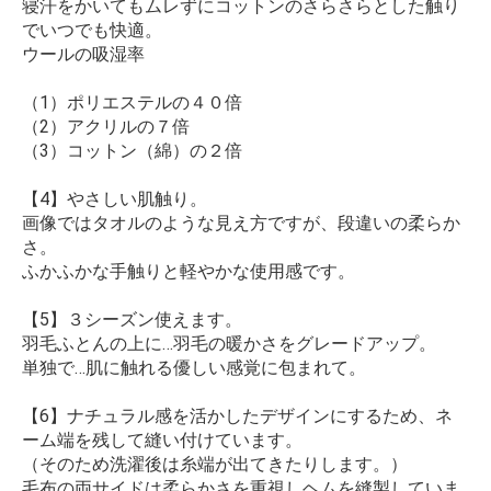
寝汗をかいてもムレずにコットンのさらさらとした触り
でいつでも快適。
ウールの吸湿率
（1）ポリエステルの４０倍
（2）アクリルの７倍
（3）コットン（綿）の２倍
【4】やさしい肌触り。
画像ではタオルのような見え方ですが、段違いの柔らか
さ。
ふかふかな手触りと軽やかな使用感です。
【5】３シーズン使えます。
羽毛ふとんの上に…羽毛の暖かさをグレードアップ。
単独で…肌に触れる優しい感覚に包まれて。
【6】ナチュラル感を活かしたデザインにするため、ネ
ーム端を残して縫い付けています。
（そのため洗濯後は糸端が出てきたりします。）
毛布の両サイドは柔らかさを重視しヘムを縫製していま