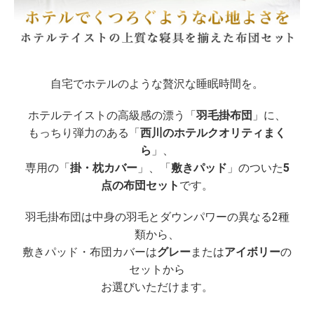
自宅でホテルのような贅沢な睡眠時間を。
ホテルテイストの高級感の漂う「
羽毛掛布団
」に、
もっちり弾力のある「
西川のホテルクオリティまく
ら
」、
専用の「
掛・枕カバー
」、「
敷きパッド
」のついた
5
点の布団セット
です。
羽毛掛布団は中身の羽毛とダウンパワーの異なる2種
類から、
敷きパッド・布団カバーは
グレー
または
アイボリー
の
セットから
お選びいただけます。