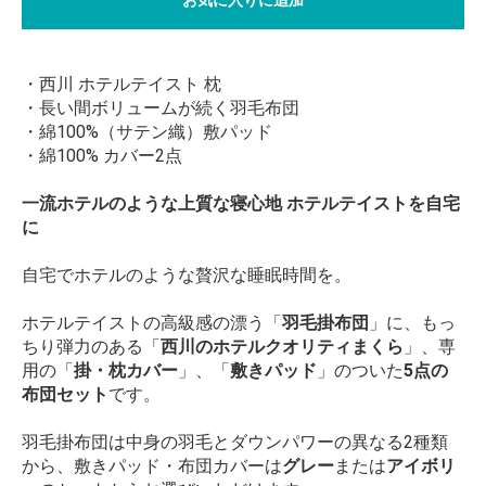
・西川 ホテルテイスト 枕
・長い間ボリュームが続く羽毛布団
・綿100%（サテン織）敷パッド
・綿100% カバー2点
一流ホテルのような上質な寝心地 ホテルテイストを自宅
に
自宅でホテルのような贅沢な睡眠時間を。
ホテルテイストの高級感の漂う「
羽毛掛布団
」に、もっ
ちり弾力のある「
西川のホテルクオリティまくら
」、専
用の「
掛・枕カバー
」、「
敷きパッド
」のついた
5点の
布団セット
です。
羽毛掛布団は中身の羽毛とダウンパワーの異なる2種類
から、敷きパッド・布団カバーは
グレー
または
アイボリ