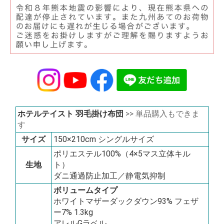
ホテルテイスト 羽毛掛け布団
>> 単品購入もできま
す
サイズ
150×210cm シングルサイズ
ポリエステル100%（4×5マス立体キル
生地
ト）
ダニ通過防止加工／静電気抑制
ボリュームタイプ
ホワイトマザーダックダウン93% フェザ
ー7% 1.3kg
アレルGラベル