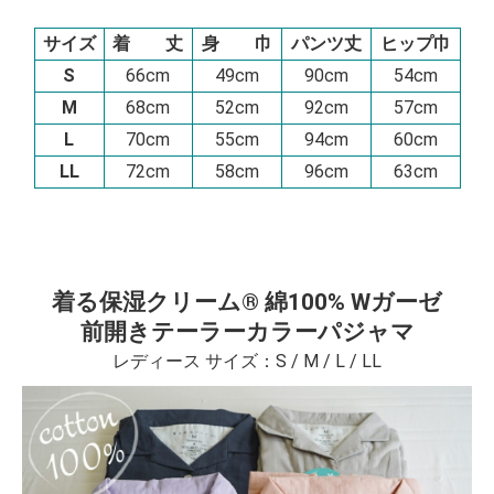
サイズ
着 丈
身 巾
パンツ丈
ヒップ巾
S
66cm
49cm
90cm
54cm
M
68cm
52cm
92cm
57cm
L
70cm
55cm
94cm
60cm
LL
72cm
58cm
96cm
63cm
着る保湿クリーム® 綿100% Wガーゼ
前開きテーラーカラーパジャマ
レディース サイズ：S / M / L / LL