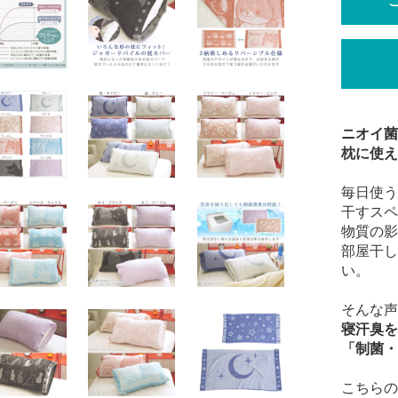
ニオイ菌
枕に使え
毎日使う
干すスペ
物質の影
部屋干し
い。
そんな声
寝汗臭を
「制菌・
こちらの