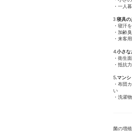
・一人暮
3.
寝具の
・寝汗を
・加齢臭
・来客用
4.
小さな
・衛生面
・抵抗力
5
.マン
・布団カ
い
・洗濯物
菌の増殖