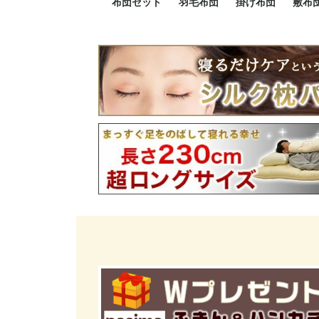
布団セット
羽毛布団
掛け布団
敷布
羽毛布団セット
小さい布団セット
大きい布団セット
掛け布団セット
敷布団セット
プレミアムゴールド
ロイヤルゴールド
エクセルゴールド
ニューゴールド
マザーダックダウン
マザーグースダウン
スーパーロングサイズ
洗える羽毛布団
肌掛け布団
防ダニ掛け布団
洗える掛け布団
小さい掛け布団
大きい掛け布団
肌掛け布団
2点セット
3点セット
4点セット
5点セット
6点セット
エクセルゴー
ロイヤルゴー
マザーダック
2点セット
3点セット
4点セット
6点セット
2点セット
3点セット
防ダ
小さ
大き
機能