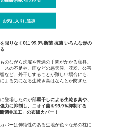
この商品を問い合わせる
お気に入りに追加
を限りなく0に 99.9%断菌 抗菌 いろんな形の
る
ものながら洗濯や乾燥の手間がかかる寝具。
ースの不足や、雨などの悪天候、花粉、公害
響など、外干しすることが難しい場合にも、
による気になる生乾き臭はなんとか防ぎた
に登場したのが
部屋干しによる生乾き臭や、
強力に抑制し、ニオイ菌を99.9％抑制する
断菌®加工」の布団カバー！
カバーは伸縮性のある生地が色々な形の枕に