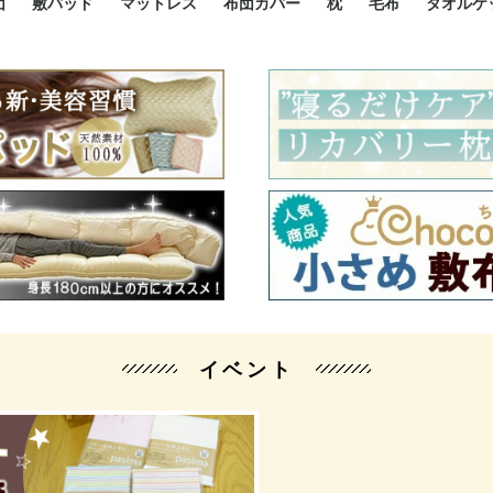
団
敷パッド
マットレス
布団カバー
枕
毛布
タオルケ
ルド
ルド
ダウン
ニ敷布団
い敷布団
い敷布団
性敷布団
シングルサイズ敷パッド
小さい敷パッド
大きい敷パッド
シルク敷パッド
枕パッド
シルク枕パッド
除湿シート
接触冷感パッド
暖かパッド
ガーゼケット
オーガニックコットン
ベッドパッド
パッドセット
70cm幅 ミニシングル
75cm幅 ショートセミシ
80cm幅 セミシングル
掛け布団カバー
敷布団カバー
枕カバー
BOXシーツ
防ダニカバー
クッションカバー
オーガニックコットン
カバーセット
小さめ 35×50cm
やや小さめ 35×55cm
普通 43×63cm
大きめ 50×70cm
パイプ枕
高反発枕
低反発枕
機能性枕・その他枕
ハーフサ
シングル
セミダブ
ダブルサ
接触冷感
天然素材 
ジュニ
シング
シング
セミダ
ダブル
ダブル
クィー
暖か 
ジュニ
セミシ
シング
シング
ダブル
35x5
43x6
50x7
シルク
シング
シング
セミダ
ダブル
スーパ
カバー
カバー
ングル
カバ
ー
バー
ー
バー
ツ
ツ
イベント