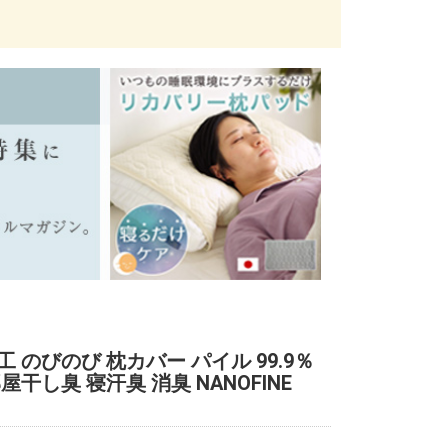
 のびのび 枕カバー パイル 99.9％
屋干し臭 寝汗臭 消臭 NANOFINE