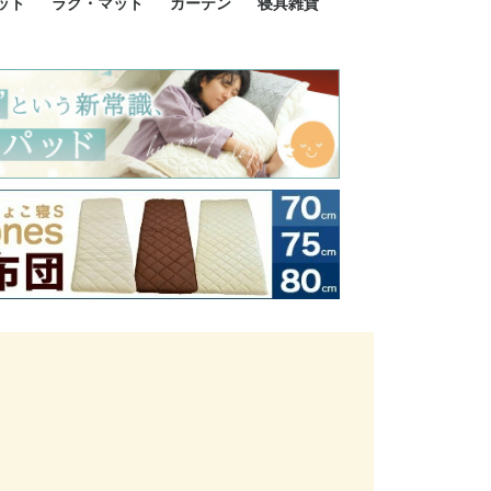
ット
ラグ・マット
カーテン
寝具雑貨
イズ
サイズ
ルサイズ
イズ
綿100%
ア 掛け布団カバー
ル 掛け布団カバー
ルロング 掛け布団
ブル 掛け布団カバ
 掛け布団カバー
ロング 掛け布団カ
ン 掛け布団カバー
掛け布団カバー
ア 敷布団カバー
ングル 敷布団カバ
ル 敷布団カバー
ルロング 敷布団カ
 敷布団カバー
0cm 枕カバー
3cm 枕カバー
0cm 枕カバー
 枕カバー
ル BOXシーツ
ルロング BOXシー
ブル BOXシーツ
 BOXシーツ
ーロング BOXシー
2点セット
3点セット
既成カーテンのサイズ
遮光カーテン
レース・シアーカーテン
Disney ディズニーカーテ
MOOMIN ムーミンカーテ
PEANUTS ピーナツカー
美容・化粧品
シルク寝具・雑貨
HURONテクノロジー リ
ソファカバー
ひざ掛け
パジャマ
クッション
玄関・フロアーマット
ペット用ベッド
インテリア
その他寝具雑貨
100×133～13
100×176～17
100×198～20
ミッキー MIC
プリンセス PR
プーさん Poo
アリス ALICE
ピーターパン P
ー
ン
ン
テン (SNOOPY スヌーピ
カバリー寝具
ー)