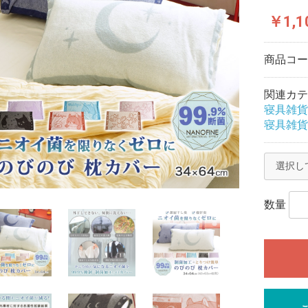
￥1,1
商品コ
関連カテ
寝具雑貨
寝具雑貨
数量