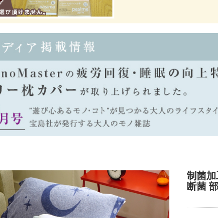
制菌加工
断菌 部