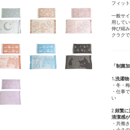
フィット
一般サイ
用してい
伸び縮み
クラクで
「制菌加
1
.洗濯
・冬・梅
・仕事で
い
2.
頻繁に
清潔感が
・共働き
・小さの