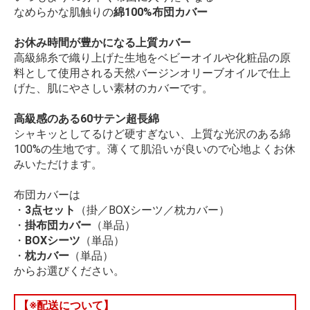
なめらかな肌触りの
綿100%布団カバー
お休み時間が豊かになる上質カバー
高級綿糸で織り上げた生地をベビーオイルや化粧品の原
料として使用される天然バージンオリーブオイルで仕上
げた、肌にやさしい素材のカバーです。
高級感のある60サテン超長綿
シャキッとしてるけど硬すぎない、上質な光沢のある綿
100%の生地です。薄くて肌沿いが良いので心地よくお休
みいただけます。
布団カバーは
・
3点セット
（掛／BOXシーツ／枕カバー）
・
掛布団カバー
（単品）
・
BOXシーツ
（単品）
・
枕カバー
（単品）
からお選びください。
【※配送について】