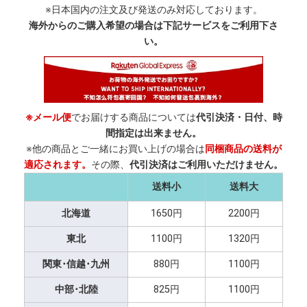
※日本国内の注文及び発送のみ対応しております。
海外からのご購入希望の場合は下記サービスをご利用下さ
い。
※メール便
でお届けする商品については
代引決済・日付、時
間指定は出来ません。
※他の商品とご一緒にお買い上げの場合は
同梱商品の送料が
適応されます。
その際、
代引決済はご利用いただけません。
送料小
送料大
北海道
1650円
2200円
東北
1100円
1320円
関東･信越･九州
880円
1100円
中部･北陸
825円
1100円