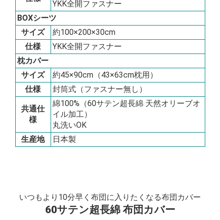
YKK全開ファスナー
BOXシーツ
サイズ
約100×200×30cm
仕様
YKK全開ファスナー
枕カバー
サイズ
約45×90cm（43×63cm枕用）
仕様
封筒式（ファスナー無し）
綿100%（60サテン超長綿 天然オリーブオ
共通仕
イル加工）
様
丸洗いOK
生産地
日本製
いつもより10分早く布団に入りたくなる布団カバー
60サテン超長綿 布団カバー