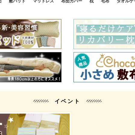
団
敷パッド
マットレス
布団カバー
枕
毛布
タオルケ
ルド
ルド
ダウン
ニ敷布団
い敷布団
い敷布団
性敷布団
シングルサイズ敷パッド
小さい敷パッド
大きい敷パッド
シルク敷パッド
枕パッド
シルク枕パッド
除湿シート
接触冷感パッド
暖かパッド
ガーゼケット
オーガニックコットン
ベッドパッド
パッドセット
70cm幅 ミニシングル
75cm幅 ショートセミシ
80cm幅 セミシングル
掛け布団カバー
敷布団カバー
枕カバー
BOXシーツ
防ダニカバー
クッションカバー
オーガニックコットン
カバーセット
小さめ 35×50cm
やや小さめ 35×55cm
普通 43×63cm
大きめ 50×70cm
パイプ枕
高反発枕
低反発枕
機能性枕・その他枕
ハーフサ
シングル
セミダブ
ダブルサ
接触冷感
天然素材 
ジュニ
シング
シング
セミダ
ダブル
ダブル
クィー
暖か 
ジュニ
セミシ
シング
シング
ダブル
35x5
43x6
50x7
シルク
シング
シング
セミダ
ダブル
スーパ
カバー
カバー
ングル
カバ
ー
バー
ー
バー
ツ
ツ
イベント