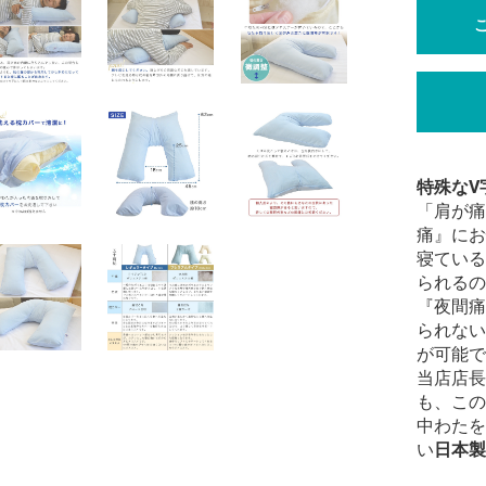
特殊なV
「肩が痛
痛』にお
寝ている
られるの
『夜間痛
られない
が可能で
当店店長
も、この
中わたを
い
日本製