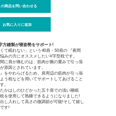
この商品を問い合わせる
お気に入りに追加
字方縫製が寝姿勢をサポート!
くて眠れない」という40肩・50肩の 『夜間
悩みの方にオススメしたいV字型枕です。
間に肩が痛むのは、筋肉が腕の重みで引っ張
が原因とされています。
』をやわらげるため、肩周辺の筋肉が引っ張
よう枕などを用いてサポートしてあげること
す。
たかはしのひどかった五十肩での浅い睡眠
枕を使用して熟睡できるようになりました!
出し入れして高さの微調節が可能!そして嬉し
です!