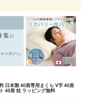
 日本製 40肩専用まくら V字 40肩
ト 40肩 枕 ラッピング無料