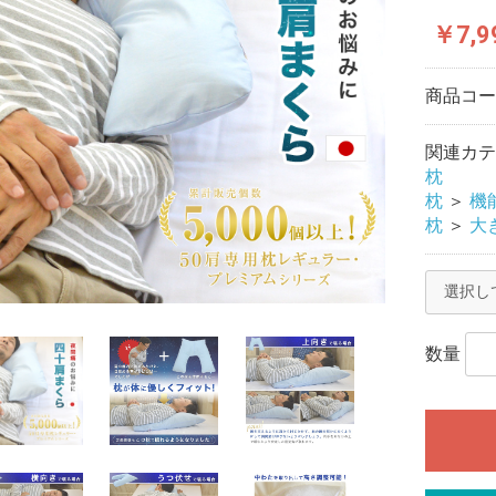
￥7,9
商品コ
関連カテ
枕
枕
＞
機
枕
＞
大き
数量