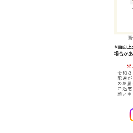
画
※画面上
場合があ