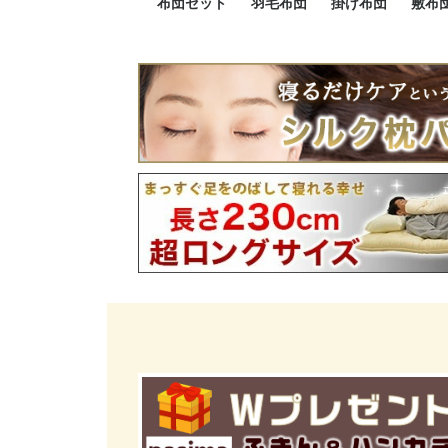
布団セット
羽毛布団
掛け布団
敷布
羽毛布団セット
小さい布団セット
大きい布団セット
掛け布団セット
敷布団セット
プレミアムゴールド
ロイヤルゴールド
エクセルゴールド
ニューゴールド
マザーダックダウン
マザーグースダウン
スーパーロングサイズ
洗える羽毛布団
肌掛け布団
防ダニ掛け布団
洗える掛け布団
小さい掛け布団
大きい掛け布団
肌掛け布団
2点セット
3点セット
4点セット
5点セット
6点セット
エクセルゴー
ロイヤルゴー
マザーダック
2点セット
3点セット
4点セット
6点セット
2点セット
3点セット
防ダ
小さ
大き
機能