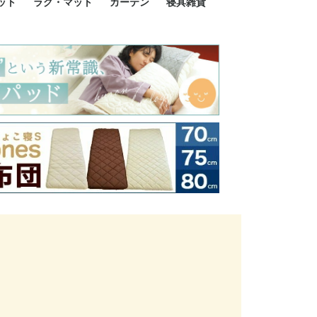
ット
ラグ・マット
カーテン
寝具雑貨
イズ
サイズ
ルサイズ
イズ
綿100%
ア 掛け布団カバー
ル 掛け布団カバー
ルロング 掛け布団
ブル 掛け布団カバ
 掛け布団カバー
ロング 掛け布団カ
ン 掛け布団カバー
掛け布団カバー
ア 敷布団カバー
ングル 敷布団カバ
ル 敷布団カバー
ルロング 敷布団カ
 敷布団カバー
0cm 枕カバー
3cm 枕カバー
0cm 枕カバー
 枕カバー
ル BOXシーツ
ルロング BOXシー
ブル BOXシーツ
 BOXシーツ
ーロング BOXシー
2点セット
3点セット
既成カーテンのサイズ
遮光カーテン
レース・シアーカーテン
Disney ディズニーカーテ
MOOMIN ムーミンカーテ
PEANUTS ピーナツカー
美容・化粧品
シルク寝具・雑貨
HURONテクノロジー リ
ソファカバー
ひざ掛け
パジャマ
クッション
玄関・フロアーマット
ペット用ベッド
インテリア
その他寝具雑貨
100×133～13
100×176～17
100×198～20
ミッキー MIC
プリンセス PR
プーさん Poo
アリス ALICE
ピーターパン P
ー
ン
ン
テン (SNOOPY スヌーピ
カバリー寝具
ー)