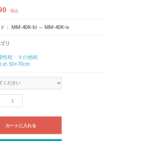
90
税込
ード：
MM-40K-bl ～ MM-40K-iv
ゴリ
能性枕・その他枕
め 50×70cm
カートに入れる