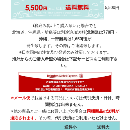
5,500円
(税込み)以上ご購入頂いた場合でも
北海道、沖縄県・離島等は別途追加送料
(北海道は770円・
沖縄、一部離島は1,650円)
が
発生致します。その際はご連絡致します。
※日本国内の注文及び発送のみ対応しております。
海外からのご購入希望の場合は下記サービスをご利用下さ
い。
※メール便
でお届けする商品については
代引決済・日付、時
間指定は出来ません。
※他の商品とご一緒にお買い上げの場合は
同梱商品の送料が
適応されます。
その際、
代引決済はご利用いただけません。
送料小
送料大