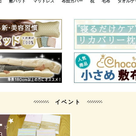
団
敷パッド
マットレス
布団カバー
枕
毛布
タオルケ
ルド
ルド
ダウン
ニ敷布団
い敷布団
い敷布団
性敷布団
シングルサイズ敷パッド
小さい敷パッド
大きい敷パッド
シルク敷パッド
枕パッド
シルク枕パッド
除湿シート
接触冷感パッド
暖かパッド
ガーゼケット
オーガニックコットン
ベッドパッド
パッドセット
70cm幅 ミニシングル
75cm幅 ショートセミシ
80cm幅 セミシングル
掛け布団カバー
敷布団カバー
枕カバー
BOXシーツ
防ダニカバー
クッションカバー
オーガニックコットン
カバーセット
小さめ 35×50cm
やや小さめ 35×55cm
普通 43×63cm
大きめ 50×70cm
パイプ枕
高反発枕
低反発枕
機能性枕・その他枕
ハーフサ
シングル
セミダブ
ダブルサ
接触冷感
天然素材 
ジュニ
シング
シング
セミダ
ダブル
ダブル
クィー
暖か 
ジュニ
セミシ
シング
シング
ダブル
35x5
43x6
50x7
シルク
シング
シング
セミダ
ダブル
スーパ
カバー
カバー
ングル
カバ
ー
バー
ー
バー
ツ
ツ
イベント