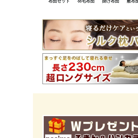
布団セット
羽毛布団
掛け布団
敷布
羽毛布団セット
小さい布団セット
大きい布団セット
掛け布団セット
敷布団セット
プレミアムゴールド
ロイヤルゴールド
エクセルゴールド
ニューゴールド
マザーダックダウン
マザーグースダウン
スーパーロングサイズ
洗える羽毛布団
肌掛け布団
防ダニ掛け布団
洗える掛け布団
小さい掛け布団
大きい掛け布団
肌掛け布団
2点セット
3点セット
4点セット
5点セット
6点セット
エクセルゴー
ロイヤルゴー
マザーダック
2点セット
3点セット
4点セット
6点セット
2点セット
3点セット
防ダ
小さ
大き
機能