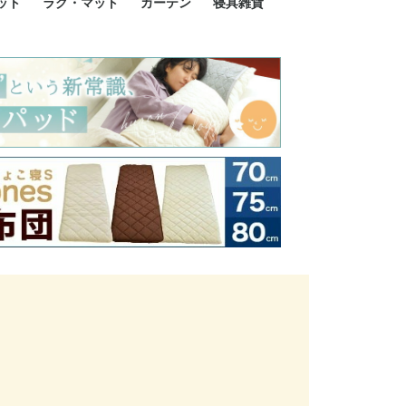
ット
ラグ・マット
カーテン
寝具雑貨
イズ
サイズ
ルサイズ
イズ
綿100%
ア 掛け布団カバー
ル 掛け布団カバー
ルロング 掛け布団
ブル 掛け布団カバ
 掛け布団カバー
ロング 掛け布団カ
ン 掛け布団カバー
掛け布団カバー
ア 敷布団カバー
ングル 敷布団カバ
ル 敷布団カバー
ルロング 敷布団カ
 敷布団カバー
0cm 枕カバー
3cm 枕カバー
0cm 枕カバー
 枕カバー
ル BOXシーツ
ルロング BOXシー
ブル BOXシーツ
 BOXシーツ
ーロング BOXシー
2点セット
3点セット
既成カーテンのサイズ
遮光カーテン
レース・シアーカーテン
Disney ディズニーカーテ
MOOMIN ムーミンカーテ
PEANUTS ピーナツカー
美容・化粧品
シルク寝具・雑貨
HURONテクノロジー リ
ソファカバー
ひざ掛け
パジャマ
クッション
玄関・フロアーマット
ペット用ベッド
インテリア
その他寝具雑貨
100×133～13
100×176～17
100×198～20
ミッキー MIC
プリンセス PR
プーさん Poo
アリス ALICE
ピーターパン P
ー
ン
ン
テン (SNOOPY スヌーピ
カバリー寝具
ー)