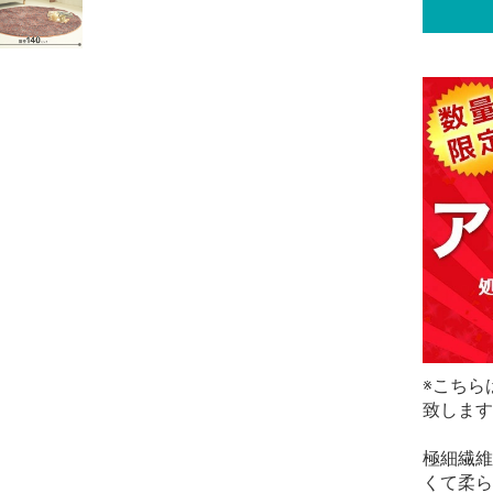
※こちら
致します
極細繊維
くて柔ら