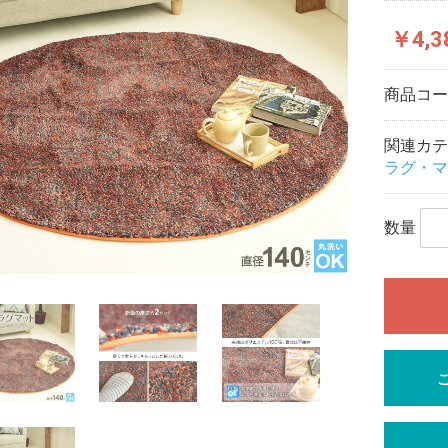
￥4,3
商品コ
関連カテ
ラグ・マ
数量