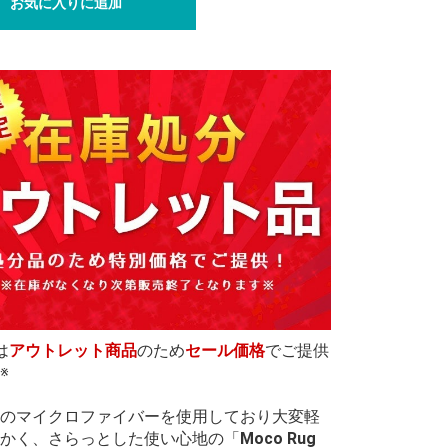
お気に入りに追加
は
アウトレット商品
のため
セール価格
でご提供
※
のマイクロファイバーを使用しており大変軽
かく、さらっとした使い心地の「
Moco Rug