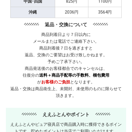
中国･四国
825円
1100円
沖縄
2036円
3564円
返品・交換について
商品到着日より７日以内に
メールまたは電話でご連絡下さい。
商品到着後７日を過ぎますと
返品、交換のご要望はお受け致しかねます。
予めご了承下さい。
商品発送後のお客様都合でのキャンセルは、
往復分の
送料＋商品手配等の手数料、梱包費用
が
お客様のご負担
となります。
返品・交換は商品衛生上、未開封、未使用のものに限らせて
頂きます。
ええふとんやポイント
ええふとんやピュア寝具店で商品購入時に獲得できるポイン
トです。貯めたポイントは当店でご利用いただけます。