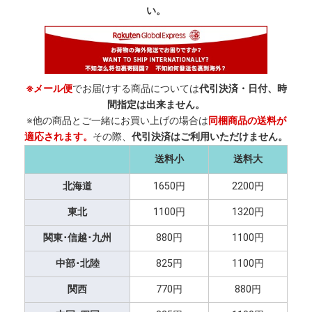
い。
※メール便
でお届けする商品については
代引決済・日付、時
間指定は出来ません。
※他の商品とご一緒にお買い上げの場合は
同梱商品の送料が
適応されます。
その際、
代引決済はご利用いただけません。
送料小
送料大
北海道
1650円
2200円
東北
1100円
1320円
関東･信越･九州
880円
1100円
中部･北陸
825円
1100円
関西
770円
880円