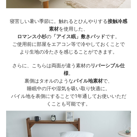
寝苦しい暑い季節に。触れるとひんやりする
接触冷感
素材
を使用した、
ロマンス小杉
の
「アイス眠」敷きパッド
です。
ご使用前に部屋をエアコン等で冷やしておくことで
より生地の冷たさを感じることができます。
さらに、こちらは両面が違う素材の
リバーシブル仕
様
。
裏側はタオルのような
パイル地素材
で、
睡眠中の汗や湿気を吸い取り快適に。
パイル地を表側にすることで1年通してお使いいただ
くことも可能です。