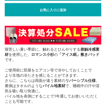
お気に入りに追加
寝苦しい暑い季節に。触れるとひんやりする
接触冷感素
材
を使用した、
ロマンス小杉
の
「アイス眠」敷きパッド
です。
ご使用前に部屋をエアコン等で冷やしておくことで
より生地の冷たさを感じることができます。
さらに、こちらは両面が違う素材の
リバーシブル仕様
。
裏側はタオルのような
パイル地素材
で、睡眠中の汗や湿
気を吸い取り快適に。
パイル地を表側にすることで1年通してお使いいただく
ことも可能です。