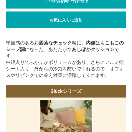
この商品を問い合わせる
お気に入りに追加
季節感のある
お洒落なチェック柄
に、
内側はもこもこの
シープ調
になった、あたたかな
あしぽかクッション
で
す。
中綿入りでふかふかボリュームがあり、さらにアルミ箔
シート入り。外からの冷気を防いでくれるので、オフィ
スやリビングでの冷え対策に活躍してくれます。
Gluckシリーズ