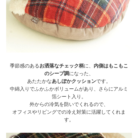
季節感のある
お洒落なチェック柄
に、
内側はもこもこ
のシープ調
になった、
あたたかな
あしぽかクッション
です。
中綿入りでふかふかボリュームがあり、さらにアルミ
箔シート入り。
外からの冷気を防いでくれるので、
オフィスやリビングでの冷え対策に活躍してくれま
す。