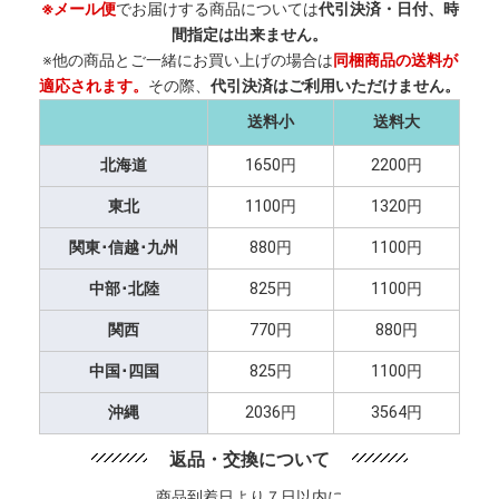
※メール便
でお届けする商品については
代引決済・日付、時
間指定は出来ません。
※他の商品とご一緒にお買い上げの場合は
同梱商品の送料が
適応されます。
その際、
代引決済はご利用いただけません。
送料小
送料大
北海道
1650円
2200円
東北
1100円
1320円
関東･信越･九州
880円
1100円
中部･北陸
825円
1100円
関西
770円
880円
中国･四国
825円
1100円
沖縄
2036円
3564円
返品・交換について
商品到着日より７日以内に