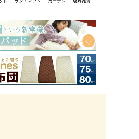
ット
ラグ・マット
カーテン
寝具雑貨
イズ
サイズ
ルサイズ
イズ
綿100%
ア 掛け布団カバー
ル 掛け布団カバー
ルロング 掛け布団
ブル 掛け布団カバ
 掛け布団カバー
ロング 掛け布団カ
ン 掛け布団カバー
掛け布団カバー
ア 敷布団カバー
ングル 敷布団カバ
ル 敷布団カバー
ルロング 敷布団カ
 敷布団カバー
0cm 枕カバー
3cm 枕カバー
0cm 枕カバー
 枕カバー
ル BOXシーツ
ルロング BOXシー
ブル BOXシーツ
 BOXシーツ
ーロング BOXシー
2点セット
3点セット
既成カーテンのサイズ
遮光カーテン
レース・シアーカーテン
Disney ディズニーカーテ
MOOMIN ムーミンカーテ
PEANUTS ピーナツカー
美容・化粧品
シルク寝具・雑貨
HURONテクノロジー リ
ソファカバー
ひざ掛け
パジャマ
クッション
玄関・フロアーマット
ペット用ベッド
インテリア
その他寝具雑貨
100×133～13
100×176～17
100×198～20
ミッキー MIC
プリンセス PR
プーさん Poo
アリス ALICE
ピーターパン P
ー
ン
ン
テン (SNOOPY スヌーピ
カバリー寝具
ー)