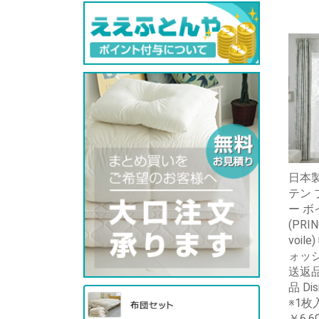
日本製
テン 
ー ボ
(PRIN
voil
ォッ
送返
品 Di
※1枚
￥6,6