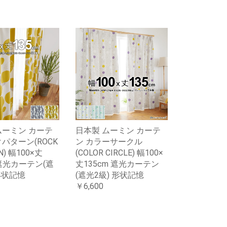
ムーミン カーテ
日本製 ムーミン カーテ
パターン(ROCK
ン カラーサークル
N) 幅100×丈
(COLOR CIRCLE) 幅100×
 遮光カーテン(遮
丈135cm 遮光カーテン
形状記憶
(遮光2級) 形状記憶
￥6,600