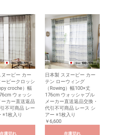
スヌーピー カー
日本製 スヌーピー カー
ヌーピークロッシ
テン ローウィング
py croche）幅
（Rowing）幅100×丈
176cm ウォッシ
176cm ウォッシャブル
メーカー直送返品
メーカー直送返品交換・
引不可商品 レー
代引不可商品 レース シ
 ※1枚入り
アー ※1枚入り
￥6,600
在庫切れ
在庫切れ