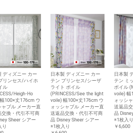
 ディズニー カー
日本製 ディズニー カー
日本製 
プリンセス/ハイホ
テン プリンセス/シーザ
テン ミ
イル
ライト ボイル
ボイル (MI
CESS/Heigh-Ho
(PRINCESS/See the light
voile) 
e) 幅100×丈176cm ウ
voile) 幅100×丈176cm ウ
ォッシャ
シャブル メーカー直
ォッシャブル メーカー直
送返品交
品交換・代引不可商
送返品交換・代引不可商
品 Disne
sney Sheer シアー
品 Disney Sheer シアー
※1枚入
入り
※1枚入り
￥6,600
00
￥6,600