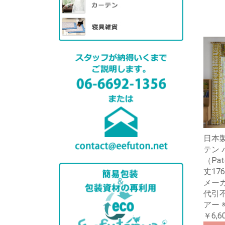
日本製
テン
（Pat
丈17
メー
代引不
アー 
￥6,6