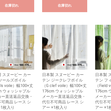
在庫切れ
在庫切れ
 スヌーピー カー
日本製 スヌーピー カー
日本製 
 ツールズボイル
テン ジークレフボイル
テン フ
ls voile）幅100×丈
（G clef voile）幅100×丈
（Field 
cm ウォッシャブル
176cm ウォッシャブル
176cm
カー直送返品交換・
メーカー直送返品交換・
メーカー
可商品 レース シ
代引不可商品 レース シ
代引不可
※1枚入り
アー ※1枚入り
アー ※1