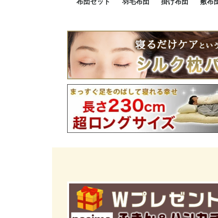
布団セット
羽毛布団
掛け布団
敷布
羽毛布団セット
小さい布団セット
大きい布団セット
掛け布団セット
敷布団セット
プレミアムゴールド
ロイヤルゴールド
エクセルゴールド
ニューゴールド
マザーダックダウン
マザーグースダウン
スーパーロングサイズ
洗える羽毛布団
肌掛け布団
防ダニ掛け布団
洗える掛け布団
小さい掛け布団
大きい掛け布団
肌掛け布団
2点セット
3点セット
4点セット
5点セット
6点セット
エクセルゴー
ロイヤルゴー
マザーダック
2点セット
3点セット
4点セット
6点セット
2点セット
3点セット
防ダ
小さ
大き
機能