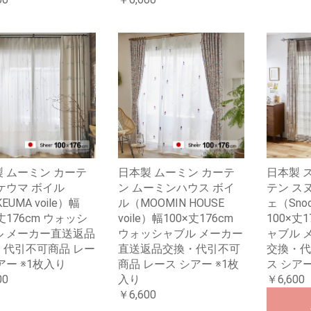
 ムーミン カーテ
日本製 ムーミン カーテ
日本製 
ケウマ ボイル
ン ムーミンハウス ボイ
テン ス
EUMA voile）幅
ル（MOOMIN HOUSE
ェ（Snoo
×丈176cm ウォッシ
voile）幅100×丈176cm
100×丈
ル メーカー直送返品
ウォッシャブル メーカー
ャブル 
・代引不可商品 レー
直送返品交換・代引不可
交換・代
アー ※1枚入り
商品 レース シアー ※1枚
ス シアー
00
入り
￥6,600
￥6,600