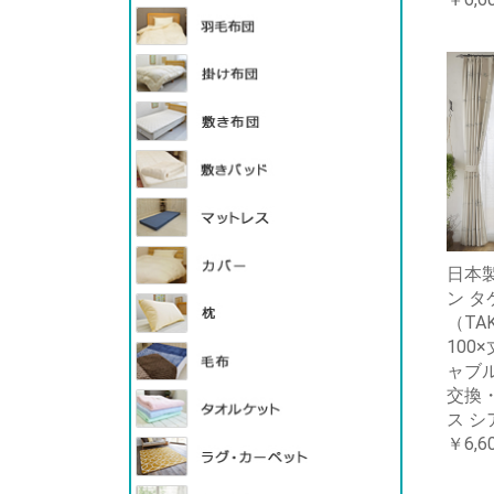
日本製
ン タ
（TAK
100
ャブ
交換
ス シ
￥6,6