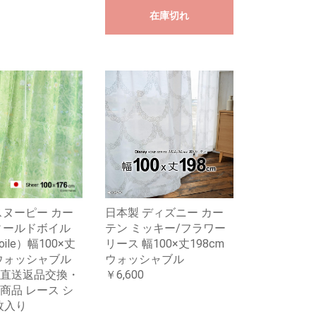
在庫切れ
スヌーピー カー
日本製 ディズニー カー
ィールドボイル
テン ミッキー/フラワー
voile）幅100×丈
リース 幅100×丈198cm
 ウォッシャブル
ウォッシャブル
直送返品交換・
￥6,600
商品 レース シ
枚入り