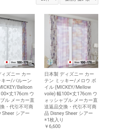
ディズニー カー
日本製 ディズニー カー
ッキー/バルーン
テン ミッキー/メロウ ボ
CKEY/Balloon
イル (MICKEY/Mellow
幅100×丈176cm ウ
voile) 幅100×丈176cm ウ
ブル メーカー直
ォッシャブル メーカー直
換・代引不可商
送返品交換・代引不可商
y Sheer シアー
品 Disney Sheer シアー
り
※1枚入り
￥6,600