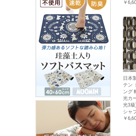
￥6,6
日本製
テン 
ング 幅
光カー
光3級
シャ
￥6,6