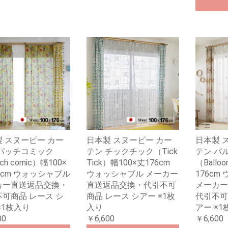
 スヌーピー カー
日本製 スヌーピー カー
日本製 
 パッチコミック
テン チックチック（Tick
テン バ
ch comic）幅100×
Tick）幅100×丈176cm
（Balloo
6cm ウォッシャブル
ウォッシャブル メーカー
176cm
カー直送返品交換・
直送返品交換・代引不可
メーカー
可商品 レース シ
商品 レース シアー ※1枚
代引不可
※1枚入り
入り
アー ※1
00
￥6,600
￥6,600