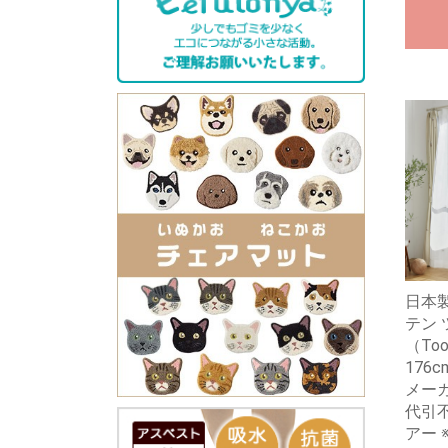
日本製
テン
（Too
176
メー
代引不
アー 