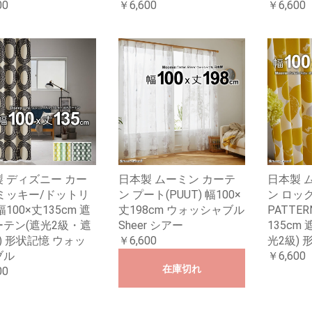
00
￥6,600
￥6,600
 ディズニー カー
日本製 ムーミン カーテ
日本製 
ミッキー/ドットリ
ン プート(PUUT) 幅100×
ン ロック
100×丈135cm 遮
丈198cm ウォッシャブル
PATTER
テン(遮光2級・遮
Sheer シアー
135cm
) 形状記憶 ウォッ
￥6,600
光2級) 
ブル
￥6,600
在庫切れ
00