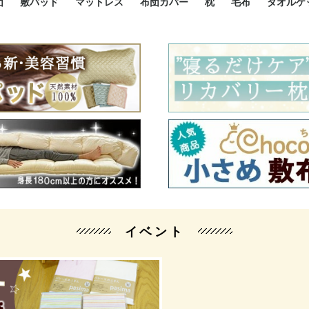
団
敷パッド
マットレス
布団カバー
枕
毛布
タオルケ
ルド
ルド
ダウン
ニ敷布団
い敷布団
い敷布団
性敷布団
シングルサイズ敷パッド
小さい敷パッド
大きい敷パッド
シルク敷パッド
枕パッド
シルク枕パッド
除湿シート
接触冷感パッド
暖かパッド
ガーゼケット
オーガニックコットン
ベッドパッド
パッドセット
70cm幅 ミニシングル
75cm幅 ショートセミシ
80cm幅 セミシングル
掛け布団カバー
敷布団カバー
枕カバー
BOXシーツ
防ダニカバー
クッションカバー
オーガニックコットン
カバーセット
小さめ 35×50cm
やや小さめ 35×55cm
普通 43×63cm
大きめ 50×70cm
パイプ枕
高反発枕
低反発枕
機能性枕・その他枕
ハーフサ
シングル
セミダブ
ダブルサ
接触冷感
天然素材 
ジュニ
シング
シング
セミダ
ダブル
ダブル
クィー
暖か 
ジュニ
セミシ
シング
シング
ダブル
35x5
43x6
50x7
シルク
シング
シング
セミダ
ダブル
スーパ
カバー
カバー
ングル
カバ
ー
バー
ー
バー
ツ
ツ
イベント