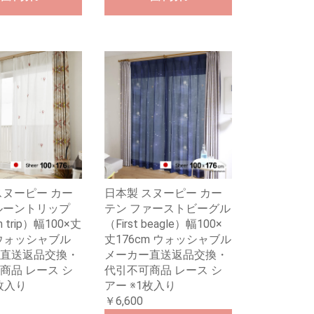
スヌーピー カー
日本製 スヌーピー カー
ルーントリップ
テン ファーストビーグル
n trip）幅100×丈
（First beagle）幅100×
 ウォッシャブル
丈176cm ウォッシャブル
直送返品交換・
メーカー直送返品交換・
商品 レース シ
代引不可商品 レース シ
枚入り
アー ※1枚入り
￥6,600