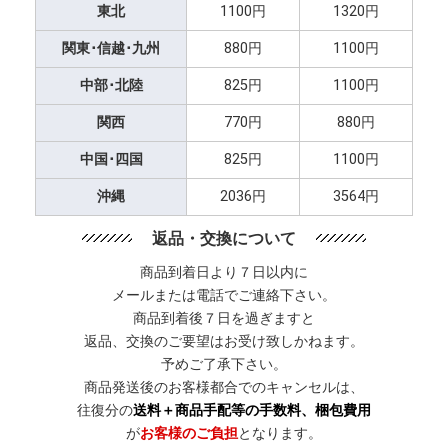
東北
1100円
1320円
関東･信越･九州
880円
1100円
中部･北陸
825円
1100円
関西
770円
880円
中国･四国
825円
1100円
沖縄
2036円
3564円
返品・交換について
商品到着日より７日以内に
メールまたは電話でご連絡下さい。
商品到着後７日を過ぎますと
返品、交換のご要望はお受け致しかねます。
予めご了承下さい。
商品発送後のお客様都合でのキャンセルは、
往復分の
送料＋商品手配等の手数料、梱包費用
が
お客様のご負担
となります。