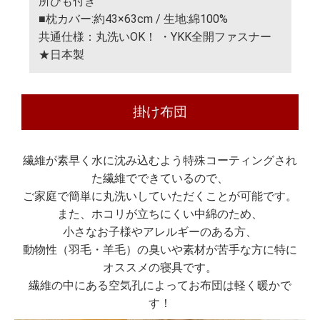
所ひも付き
■枕カバー:約43×63cm / 生地:綿100%
共通仕様：丸洗いOK！ ・YKK全開ファスナー
★日本製
掛け布団
繊維が素早く水に沈み込むよう特殊コーティングされ
た繊維でできているので、
ご家庭で簡単に丸洗いしていただくことが可能です。
また、ホコリが立ちにくい中綿のため、
小さなお子様やアレルギーのある方、
動物性（羽毛・羊毛）の臭いや素材が苦手な方に特に
オススメの寝具です。
繊維の中にある空気孔によってお布団は軽く暖かで
す！