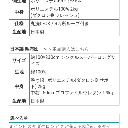
側生地
ポリエステル65% 綿35%
ポリエステル100% 2kg
中身
(ダクロン® フレッシュ)
仕様
丸洗いOK / 8カ所ループ付き
生産地
日本製
日本製 敷布団
＞＞
単品購入はこちら
約100×230cm シングルスーパーロングサ
サイズ
イズ
生地
綿100%
巻き綿 : ポリエステル(ダクロン® サポー
中身
ト) 2kg
中芯 : 50mmプロファイルウレタン 1.9kg
生産地
日本製
選べる枕
a インビスタダクロンアクア洗える枕(洗えるタイ