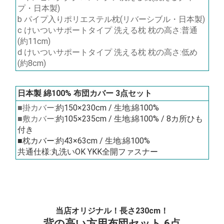
プ・日本製)
b パイプ入りポリエステル枕(リバーシブル・日本製)
c けいついサポートタイプ 洗える枕 枕の高さ:普通
(約11cm)
d けいついサポートタイプ 洗える枕 枕の高さ:低め
(約8cm)
日本製 綿100% 布団カバー 3点セット
■掛カバー
:約150×230cm / 生地:綿100%
■敷カバー
:約105×235cm / 生地:綿100% / 8カ所ひも
付き
■枕カバー:約43×63cm / 生地:綿100%
共通仕様:丸洗いOK YKK全開ファスナー
当店オリジナル！長さ230cm！
背の高い方用布団セット 6点