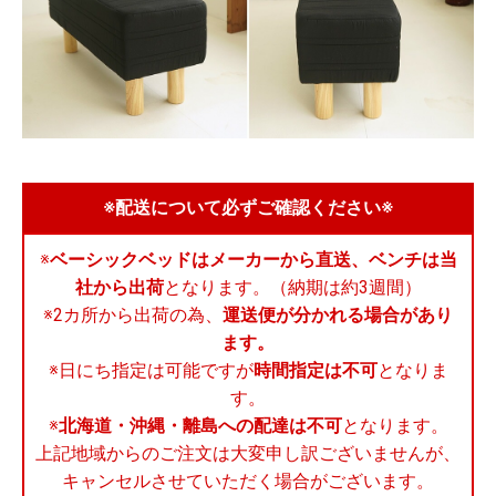
※配送について必ずご確認ください※
※
ベーシックベッドはメーカーから直送、ベンチは当
社から出荷
となります。（納期は約3週間）
※2カ所から出荷の為、
運送便が分かれる場合があり
ます。
※日にち指定は可能ですが
時間指定は不可
となりま
す。
※
北海道・沖縄・離島への配達は不可
となります。
上記地域からのご注文は大変申し訳ございませんが、
キャンセルさせていただく場合がございます。