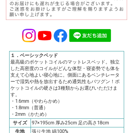
１．ベーシックベッド
最高級のポケットコイルのマットレスベッド。独立
した高密度のコイルがどんな体型・寝姿勢でも体を
支えて心地よい寝心地に。側面にあるベンチレータ
ーで湿気や熱を放出するため通気性もバツグン！ポ
ケットコイルの硬さは3種類からお選びいただけま
す。
・1.6mm（やわらかめ）
・1.8mm（普通）
・2mm（かため）
サイズ
97×195cm 厚み25cm 足の高さ18cm
生地
張り生地 綿100%