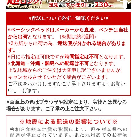
※配送について必ずご確認ください※
※
ベーシックベッドはメーカーから直送、ベンチは当社
から出荷
となります。（納期は約3週間）
※2カ所から出荷の為、
運送便が分かれる場合がありま
す。
※日にち指定は可能ですが
時間指定は不可
となります。
※
北海道・沖縄・離島への配達は不可
となります。
上記地域からのご注文は大変申し訳ございませんが、
キャンセルさせていただく場合がございます。
ご不便をおかけしますがご了承下さりますようお願い
申し上げます。
※画面上の色はブラウザや設定により、実物とは異なる
場合があります。ご了承の上ご注文下さい。