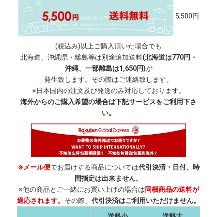
5,500円
(税込み)以上ご購入頂いた場合でも
北海道、沖縄県・離島等は別途追加送料
(北海道は770円・
沖縄、一部離島は1,650円)
が
発生致します。その際はご連絡致します。
※日本国内の注文及び発送のみ対応しております。
海外からのご購入希望の場合は下記サービスをご利用下さ
い。
※メール便
でお届けする商品については
代引決済・日付、時
間指定は出来ません。
※他の商品とご一緒にお買い上げの場合は
同梱商品の送料が
適応されます。
その際、
代引決済はご利用いただけません。
送料小
送料大