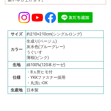
サイズ
約210×210cm(シングルロング)
生成り(ベージュ)
灰水色(ブルーグレー)
カラー
うぐいす
薄桜(ピンク)
生地
綿100%(120本ガーゼ)
・8ヵ所ヒモ付
仕様
・YKKファスナー採用
・丸洗いOK
生産地
日本製