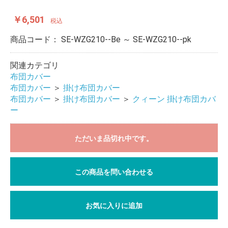
￥6,501
税込
商品コード：
SE-WZG210--Be ～ SE-WZG210--pk
関連カテゴリ
布団カバー
布団カバー
＞
掛け布団カバー
布団カバー
＞
掛け布団カバー
＞
クィーン 掛け布団カバ
ー
ただいま品切れ中です。
この商品を問い合わせる
お気に入りに追加