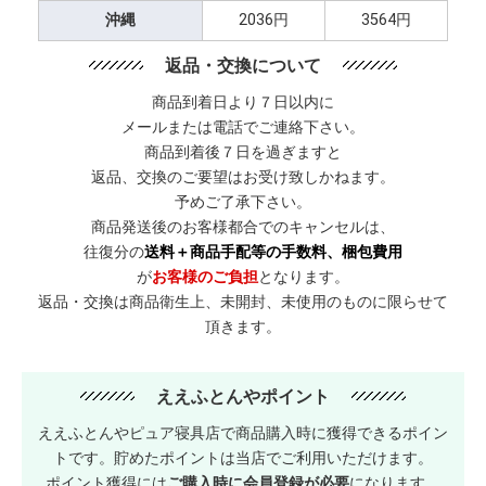
沖縄
2036円
3564円
返品・交換について
商品到着日より７日以内に
メールまたは電話でご連絡下さい。
商品到着後７日を過ぎますと
返品、交換のご要望はお受け致しかねます。
予めご了承下さい。
商品発送後のお客様都合でのキャンセルは、
往復分の
送料＋商品手配等の手数料、梱包費用
が
お客様のご負担
となります。
返品・交換は商品衛生上、未開封、未使用のものに限らせて
頂きます。
ええふとんやポイント
ええふとんやピュア寝具店で商品購入時に獲得できるポイン
トです。貯めたポイントは当店でご利用いただけます。
ポイント獲得には
ご購入時に会員登録が必要
になります。