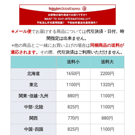
※メール便
でお届けする商品については
代引決済・日付、時
間指定は出来ません。
※他の商品とご一緒にお買い上げの場合は
同梱商品の送料が
適応されます。
その際、
代引決済はご利用いただけません。
送料小
送料大
北海道
1650円
2200円
東北
1100円
1320円
関東･信越･九州
880円
1100円
中部･北陸
825円
1100円
関西
770円
880円
中国･四国
825円
1100円