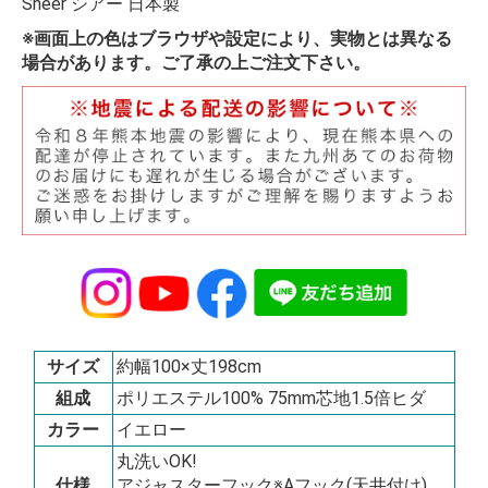
Sheer シアー 日本製
※画面上の色はブラウザや設定により、実物とは異なる
場合があります。ご了承の上ご注文下さい。
サイズ
約幅100×丈198cm
組成
ポリエステル100% 75mm芯地1.5倍ヒダ
カラー
イエロー
丸洗いOK!
仕様
アジャスターフック※Aフック(天井付け)