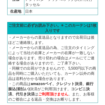
タッセル
生産地
日本
ご注文前に必ずお読み下さい。※ このカーテンは1枚
入りです
・メーカーからの直送品となりますので出荷日は後
ほどご連絡致します。
・メーカーからの直送品の為、ご注文のタイミング
によって当社の在庫とメーカーの在庫が一致しない
場合があります。売り切れの場合はメールにてご連
絡する場合がありますので、ご了承下さい。
・同梱での出荷ができませんので、5,500円以下の商
品を同時にご購入いただいても、カーテン以外の商
品は送料がかかる場合があります。
・この商品は
amazonペイ、クレジット決済、銀行
振込(前払い)
決済がご利用頂けます。
コンビニ決
済、代引き決済
は
ご利用頂けません
。また、お客様
のご都合による返品・交換はお断りします。