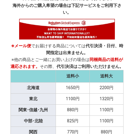
海外からのご購入希望の場合は下記サービスをご利用下さ
い。
※メール便
でお届けする商品については
代引決済・日付、時
間指定は出来ません。
※他の商品とご一緒にお買い上げの場合は
同梱商品の送料が
適応されます。
その際、
代引決済はご利用いただけません。
送料小
送料大
北海道
1650円
2200円
東北
1100円
1320円
関東･信越･九州
880円
1100円
中部･北陸
825円
1100円
関西
770円
880円