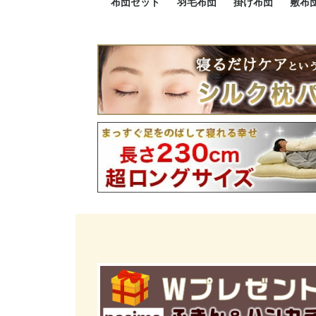
布団セット
羽毛布団
掛け布団
敷布
羽毛布団セット
小さい布団セット
大きい布団セット
掛け布団セット
敷布団セット
プレミアムゴールド
ロイヤルゴールド
エクセルゴールド
ニューゴールド
マザーダックダウン
マザーグースダウン
スーパーロングサイズ
洗える羽毛布団
肌掛け布団
防ダニ掛け布団
洗える掛け布団
小さい掛け布団
大きい掛け布団
肌掛け布団
2点セット
3点セット
4点セット
5点セット
6点セット
エクセルゴー
ロイヤルゴー
マザーダック
2点セット
3点セット
4点セット
6点セット
2点セット
3点セット
防ダ
小さ
大き
機能