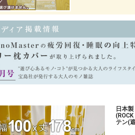
日本製
(ROCK
テン(