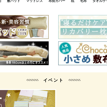
団
敷パッド
マットレス
布団カバー
枕
毛布
タオルケ
ルド
ルド
ダウン
ニ敷布団
い敷布団
い敷布団
性敷布団
シングルサイズ敷パッド
小さい敷パッド
大きい敷パッド
シルク敷パッド
枕パッド
シルク枕パッド
除湿シート
接触冷感パッド
暖かパッド
ガーゼケット
オーガニックコットン
ベッドパッド
パッドセット
70cm幅 ミニシングル
75cm幅 ショートセミシ
80cm幅 セミシングル
掛け布団カバー
敷布団カバー
枕カバー
BOXシーツ
防ダニカバー
クッションカバー
オーガニックコットン
カバーセット
小さめ 35×50cm
やや小さめ 35×55cm
普通 43×63cm
大きめ 50×70cm
パイプ枕
高反発枕
低反発枕
機能性枕・その他枕
ハーフサ
シングル
セミダブ
ダブルサ
接触冷感
天然素材 
ジュニ
シング
シング
セミダ
ダブル
ダブル
クィー
暖か 
ジュニ
セミシ
シング
シング
ダブル
35x5
43x6
50x7
シルク
シング
シング
セミダ
ダブル
スーパ
カバー
カバー
ングル
カバ
ー
バー
ー
バー
ツ
ツ
イベント