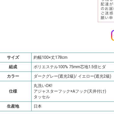
サイズ
約幅100×丈178cm
組成
ポリエステル100% 75mm芯地1.5倍ヒダ
カラー
ダークグレー(遮光2級)/ イエロー(遮光2級)
丸洗いOK!
仕様
アジャスターフック※Aフック(天井付け)
タッセル
生産地
日本