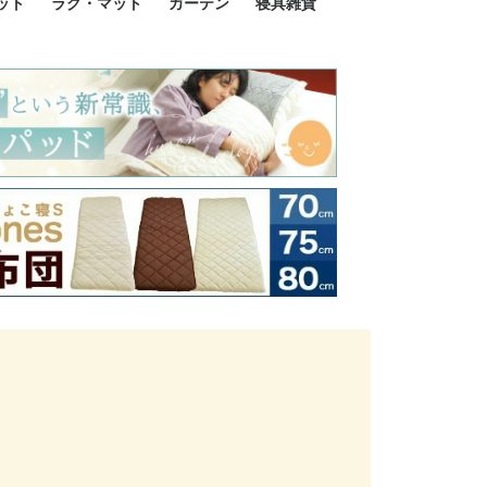
ット
ラグ・マット
カーテン
寝具雑貨
イズ
サイズ
ルサイズ
イズ
綿100%
ア 掛け布団カバー
ル 掛け布団カバー
ルロング 掛け布団
ブル 掛け布団カバ
 掛け布団カバー
ロング 掛け布団カ
ン 掛け布団カバー
掛け布団カバー
ア 敷布団カバー
ングル 敷布団カバ
ル 敷布団カバー
ルロング 敷布団カ
 敷布団カバー
0cm 枕カバー
3cm 枕カバー
0cm 枕カバー
 枕カバー
ル BOXシーツ
ルロング BOXシー
ブル BOXシーツ
 BOXシーツ
ーロング BOXシー
2点セット
3点セット
既成カーテンのサイズ
遮光カーテン
レース・シアーカーテン
Disney ディズニーカーテ
MOOMIN ムーミンカーテ
PEANUTS ピーナツカー
美容・化粧品
シルク寝具・雑貨
HURONテクノロジー リ
ソファカバー
ひざ掛け
パジャマ
クッション
玄関・フロアーマット
ペット用ベッド
インテリア
その他寝具雑貨
100×133～13
100×176～17
100×198～20
ミッキー MIC
プリンセス PR
プーさん Poo
アリス ALICE
ピーターパン P
ー
ン
ン
テン (SNOOPY スヌーピ
カバリー寝具
ー)