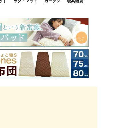
ット
ラグ・マット
カーテン
寝具雑貨
イズ
サイズ
ルサイズ
イズ
綿100%
ア 掛け布団カバー
ル 掛け布団カバー
ルロング 掛け布団
ブル 掛け布団カバ
 掛け布団カバー
ロング 掛け布団カ
ン 掛け布団カバー
掛け布団カバー
ア 敷布団カバー
ングル 敷布団カバ
ル 敷布団カバー
ルロング 敷布団カ
 敷布団カバー
0cm 枕カバー
3cm 枕カバー
0cm 枕カバー
 枕カバー
ル BOXシーツ
ルロング BOXシー
ブル BOXシーツ
 BOXシーツ
ーロング BOXシー
2点セット
3点セット
既成カーテンのサイズ
遮光カーテン
レース・シアーカーテン
Disney ディズニーカーテ
MOOMIN ムーミンカーテ
PEANUTS ピーナツカー
美容・化粧品
シルク寝具・雑貨
HURONテクノロジー リ
ソファカバー
ひざ掛け
パジャマ
クッション
玄関・フロアーマット
ペット用ベッド
インテリア
その他寝具雑貨
100×133～13
100×176～17
100×198～20
ミッキー MIC
プリンセス PR
プーさん Poo
アリス ALICE
ピーターパン P
ー
ン
ン
テン (SNOOPY スヌーピ
カバリー寝具
ー)