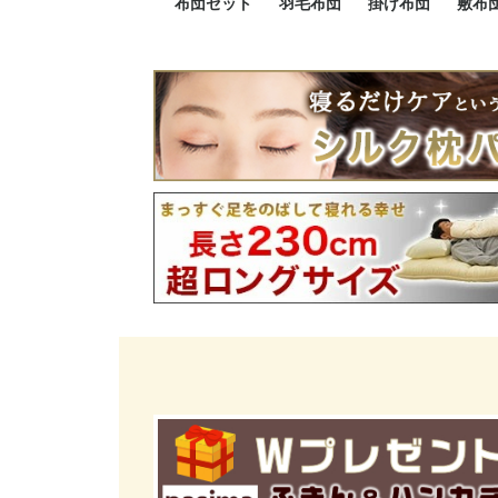
布団セット
羽毛布団
掛け布団
敷布
羽毛布団セット
小さい布団セット
大きい布団セット
掛け布団セット
敷布団セット
プレミアムゴールド
ロイヤルゴールド
エクセルゴールド
ニューゴールド
マザーダックダウン
マザーグースダウン
スーパーロングサイズ
洗える羽毛布団
肌掛け布団
防ダニ掛け布団
洗える掛け布団
小さい掛け布団
大きい掛け布団
肌掛け布団
2点セット
3点セット
4点セット
5点セット
6点セット
エクセルゴー
ロイヤルゴー
マザーダック
2点セット
3点セット
4点セット
6点セット
2点セット
3点セット
防ダ
小さ
大き
機能