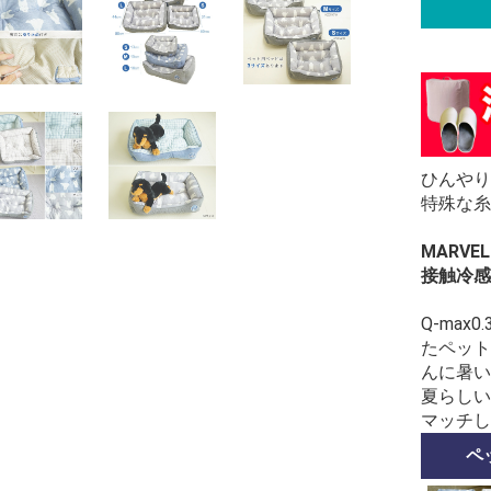
ひんやり
特殊な糸
MARVE
接触冷感
Q-ma
たペット
んに暑い
夏らしい
マッチし
ペ