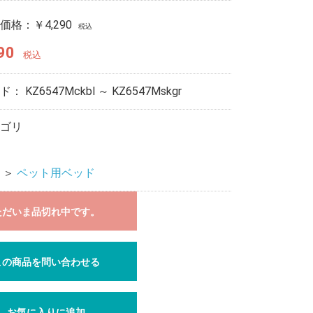
価格：
￥4,290
税込
90
税込
ード：
KZ6547Mckbl ～ KZ6547Mskgr
ゴリ
＞
ペット用ベッド
ただいま品切れ中です。
この商品を問い合わせる
お気に入りに追加