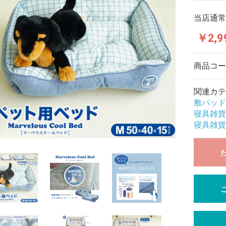
当店通常
￥2,9
商品コ
関連カテ
敷パッド
寝具雑貨
寝具雑貨