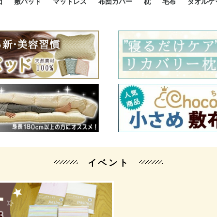
団
敷パッド
マットレス
布団カバー
枕
毛布
タオルケ
ルド
ルド
ダウン
ニ敷布団
い敷布団
い敷布団
性敷布団
シングルサイズ敷パッド
小さい敷パッド
大きい敷パッド
シルク敷パッド
枕パッド
シルク枕パッド
除湿シート
接触冷感パッド
暖かパッド
ガーゼケット
オーガニックコットン
ベッドパッド
パッドセット
70cm幅 ミニシングル
75cm幅 ショートセミシ
80cm幅 セミシングル
掛け布団カバー
敷布団カバー
枕カバー
BOXシーツ
防ダニカバー
クッションカバー
オーガニックコットン
カバーセット
小さめ 35×50cm
やや小さめ 35×55cm
普通 43×63cm
大きめ 50×70cm
パイプ枕
高反発枕
低反発枕
機能性枕・その他枕
ハーフサ
シングル
セミダブ
ダブルサ
接触冷感
天然素材 
ジュニ
シング
シング
セミダ
ダブル
ダブル
クィー
暖か 
ジュニ
セミシ
シング
シング
ダブル
35x5
43x6
50x7
シルク
シング
シング
セミダ
ダブル
スーパ
カバー
カバー
ングル
カバ
ー
バー
ー
バー
ツ
ツ
イベント