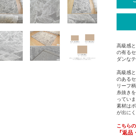
高級感と
の有るセ
ダンなテ
高級感と
のあるセ
リーフ柄
糸抜きを
っていま
素材はポ
が出にく
こちらの
『返品