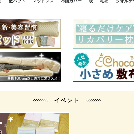
団
敷パッド
マットレス
布団カバー
枕
毛布
タオルケ
ルド
ルド
ダウン
ニ敷布団
い敷布団
い敷布団
性敷布団
シングルサイズ敷パッド
小さい敷パッド
大きい敷パッド
シルク敷パッド
枕パッド
シルク枕パッド
除湿シート
接触冷感パッド
暖かパッド
ガーゼケット
オーガニックコットン
ベッドパッド
パッドセット
70cm幅 ミニシングル
75cm幅 ショートセミシ
80cm幅 セミシングル
掛け布団カバー
敷布団カバー
枕カバー
BOXシーツ
防ダニカバー
クッションカバー
オーガニックコットン
カバーセット
小さめ 35×50cm
やや小さめ 35×55cm
普通 43×63cm
大きめ 50×70cm
パイプ枕
高反発枕
低反発枕
機能性枕・その他枕
ハーフサ
シングル
セミダブ
ダブルサ
接触冷感
天然素材 
ジュニ
シング
シング
セミダ
ダブル
ダブル
クィー
暖か 
ジュニ
セミシ
シング
シング
ダブル
35x5
43x6
50x7
シルク
シング
シング
セミダ
ダブル
スーパ
カバー
カバー
ングル
カバ
ー
バー
ー
バー
ツ
ツ
イベント