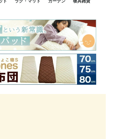
ット
ラグ・マット
カーテン
寝具雑貨
イズ
サイズ
ルサイズ
イズ
綿100%
ア 掛け布団カバー
ル 掛け布団カバー
ルロング 掛け布団
ブル 掛け布団カバ
 掛け布団カバー
ロング 掛け布団カ
ン 掛け布団カバー
掛け布団カバー
ア 敷布団カバー
ングル 敷布団カバ
ル 敷布団カバー
ルロング 敷布団カ
 敷布団カバー
0cm 枕カバー
3cm 枕カバー
0cm 枕カバー
 枕カバー
ル BOXシーツ
ルロング BOXシー
ブル BOXシーツ
 BOXシーツ
ーロング BOXシー
2点セット
3点セット
既成カーテンのサイズ
遮光カーテン
レース・シアーカーテン
Disney ディズニーカーテ
MOOMIN ムーミンカーテ
PEANUTS ピーナツカー
美容・化粧品
シルク寝具・雑貨
HURONテクノロジー リ
ソファカバー
ひざ掛け
パジャマ
クッション
玄関・フロアーマット
ペット用ベッド
インテリア
その他寝具雑貨
100×133～13
100×176～17
100×198～20
ミッキー MIC
プリンセス PR
プーさん Poo
アリス ALICE
ピーターパン P
ー
ン
ン
テン (SNOOPY スヌーピ
カバリー寝具
ー)