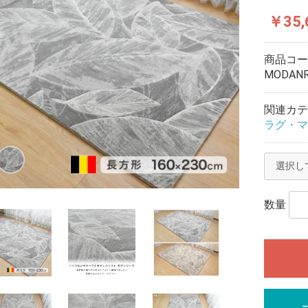
￥35,
商品コ
MODANR
関連カテ
ラグ・マ
数量