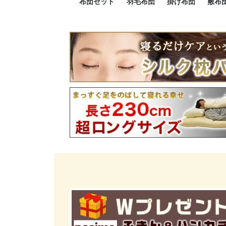
布団セット
羽毛布団
掛け布団
敷布
羽毛布団セット
小さい布団セット
大きい布団セット
掛け布団セット
敷布団セット
プレミアムゴールド
ロイヤルゴールド
エクセルゴールド
ニューゴールド
マザーダックダウン
マザーグースダウン
スーパーロングサイズ
洗える羽毛布団
肌掛け布団
防ダニ掛け布団
洗える掛け布団
小さい掛け布団
大きい掛け布団
肌掛け布団
2点セット
3点セット
4点セット
5点セット
6点セット
エクセルゴー
ロイヤルゴー
マザーダック
2点セット
3点セット
4点セット
6点セット
2点セット
3点セット
防ダ
小さ
大き
機能