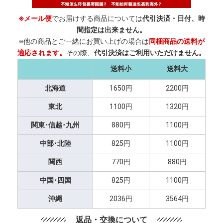
※メール便
でお届けする商品については
代引決済・日付、時
間指定は出来ません。
※他の商品とご一緒にお買い上げの場合は
同梱商品の送料が
適応されます。
その際、
代引決済はご利用いただけません。
送料小
送料大
北海道
1650円
2200円
東北
1100円
1320円
関東･信越･九州
880円
1100円
中部･北陸
825円
1100円
関西
770円
880円
中国･四国
825円
1100円
沖縄
2036円
3564円
返品・交換について