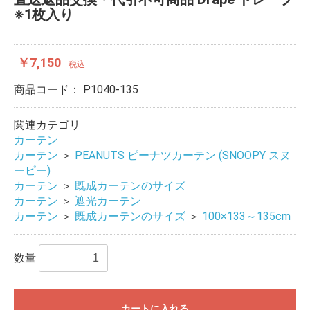
※1枚入り
￥7,150
税込
商品コード：
P1040-135
関連カテゴリ
カーテン
カーテン
＞
PEANUTS ピーナツカーテン (SNOOPY スヌ
ーピー)
カーテン
＞
既成カーテンのサイズ
カーテン
＞
遮光カーテン
カーテン
＞
既成カーテンのサイズ
＞
100×133～135cm
数量
カートに入れる