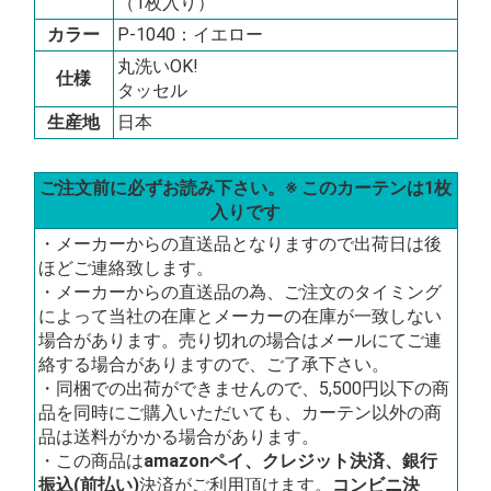
（1枚入り）
カラー
P-1040：イエロー
丸洗いOK!
仕様
タッセル
生産地
日本
ご注文前に必ずお読み下さい。※ このカーテンは1枚
入りです
・メーカーからの直送品となりますので出荷日は後
ほどご連絡致します。
・メーカーからの直送品の為、ご注文のタイミング
によって当社の在庫とメーカーの在庫が一致しない
場合があります。売り切れの場合はメールにてご連
絡する場合がありますので、ご了承下さい。
・同梱での出荷ができませんので、5,500円以下の商
品を同時にご購入いただいても、カーテン以外の商
品は送料がかかる場合があります。
・この商品は
amazonペイ、クレジット決済、銀行
振込(前払い)
決済がご利用頂けます。
コンビニ決