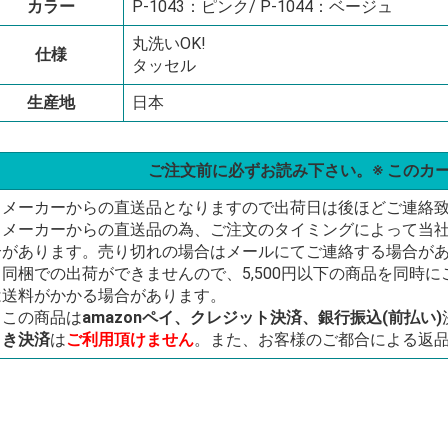
カラー
P-1043：ピンク/ P-1044：ベージュ
丸洗いOK!
仕様
タッセル
生産地
日本
ご注文前に必ずお読み下さい。※ このカ
・メーカーからの直送品となりますので出荷日は後ほどご連絡
・メーカーからの直送品の為、ご注文のタイミングによって当
合があります。売り切れの場合はメールにてご連絡する場合が
・同梱での出荷ができませんので、5,500円以下の商品を同時
は送料がかかる場合があります。
・この商品は
amazonペイ、クレジット決済、銀行振込(前払い)
引き決済
は
ご利用頂けません
。また、お客様のご都合による返