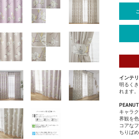
インテリ
明るくき
れます。
PEANU
キャラク
界観を色
コアなフ
ちりばめ