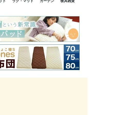
ット
ラグ・マット
カーテン
寝具雑貨
イズ
サイズ
ルサイズ
イズ
綿100%
ア 掛け布団カバー
ル 掛け布団カバー
ルロング 掛け布団
ブル 掛け布団カバ
 掛け布団カバー
ロング 掛け布団カ
ン 掛け布団カバー
掛け布団カバー
ア 敷布団カバー
ングル 敷布団カバ
ル 敷布団カバー
ルロング 敷布団カ
 敷布団カバー
0cm 枕カバー
3cm 枕カバー
0cm 枕カバー
 枕カバー
ル BOXシーツ
ルロング BOXシー
ブル BOXシーツ
 BOXシーツ
ーロング BOXシー
2点セット
3点セット
既成カーテンのサイズ
遮光カーテン
レース・シアーカーテン
Disney ディズニーカーテ
MOOMIN ムーミンカーテ
PEANUTS ピーナツカー
美容・化粧品
シルク寝具・雑貨
HURONテクノロジー リ
ソファカバー
ひざ掛け
パジャマ
クッション
玄関・フロアーマット
ペット用ベッド
インテリア
その他寝具雑貨
100×133～13
100×176～17
100×198～20
ミッキー MIC
プリンセス PR
プーさん Poo
アリス ALICE
ピーターパン P
ー
ン
ン
テン (SNOOPY スヌーピ
カバリー寝具
ー)