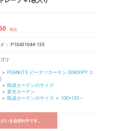
e ドレープ ※1枚入り
50
税込
ード：
P10431044-135
ゴリ
＞
PEANUTS ピーナツカーテン (SNOOPY ス
)
＞
既成カーテンのサイズ
＞
遮光カーテン
＞
既成カーテンのサイズ
＞
100×133～
ただいま品切れ中です。