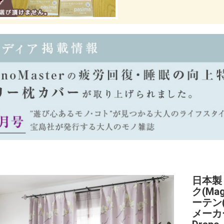
日本製
ク(Mag
ーテン
メーカ