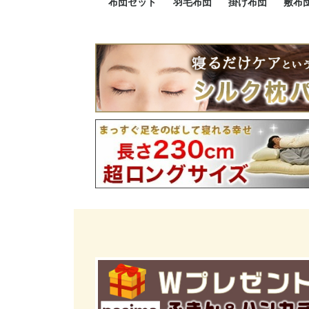
布団セット
羽毛布団
掛け布団
敷布
羽毛布団セット
小さい布団セット
大きい布団セット
掛け布団セット
敷布団セット
プレミアムゴールド
ロイヤルゴールド
エクセルゴールド
ニューゴールド
マザーダックダウン
マザーグースダウン
スーパーロングサイズ
洗える羽毛布団
肌掛け布団
防ダニ掛け布団
洗える掛け布団
小さい掛け布団
大きい掛け布団
肌掛け布団
2点セット
3点セット
4点セット
5点セット
6点セット
エクセルゴー
ロイヤルゴー
マザーダック
2点セット
3点セット
4点セット
6点セット
2点セット
3点セット
防ダ
小さ
大き
機能