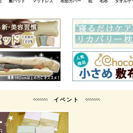
団
敷パッド
マットレス
布団カバー
枕
毛布
タオルケ
ルド
ルド
ダウン
ニ敷布団
い敷布団
い敷布団
性敷布団
シングルサイズ敷パッド
小さい敷パッド
大きい敷パッド
シルク敷パッド
枕パッド
シルク枕パッド
除湿シート
接触冷感パッド
暖かパッド
ガーゼケット
オーガニックコットン
ベッドパッド
パッドセット
70cm幅 ミニシングル
75cm幅 ショートセミシ
80cm幅 セミシングル
掛け布団カバー
敷布団カバー
枕カバー
BOXシーツ
防ダニカバー
クッションカバー
オーガニックコットン
カバーセット
小さめ 35×50cm
やや小さめ 35×55cm
普通 43×63cm
大きめ 50×70cm
パイプ枕
高反発枕
低反発枕
機能性枕・その他枕
ハーフサ
シングル
セミダブ
ダブルサ
接触冷感
天然素材 
ジュニ
シング
シング
セミダ
ダブル
ダブル
クィー
暖か 
ジュニ
セミシ
シング
シング
ダブル
35x5
43x6
50x7
シルク
シング
シング
セミダ
ダブル
スーパ
カバー
カバー
ングル
カバ
ー
バー
ー
バー
ツ
ツ
イベント