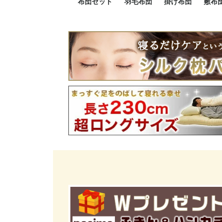
布団セット
羽毛布団
掛け布団
敷布
羽毛布団セット
小さい布団セット
大きい布団セット
掛け布団セット
敷布団セット
プレミアムゴールド
ロイヤルゴールド
エクセルゴールド
ニューゴールド
マザーダックダウン
マザーグースダウン
スーパーロングサイズ
洗える羽毛布団
肌掛け布団
防ダニ掛け布団
洗える掛け布団
小さい掛け布団
大きい掛け布団
肌掛け布団
2点セット
3点セット
4点セット
5点セット
6点セット
エクセルゴー
ロイヤルゴー
マザーダック
2点セット
3点セット
4点セット
6点セット
2点セット
3点セット
防ダ
小さ
大き
機能