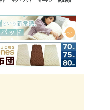
ット
ラグ・マット
カーテン
寝具雑貨
イズ
サイズ
ルサイズ
イズ
綿100%
ア 掛け布団カバー
ル 掛け布団カバー
ルロング 掛け布団
ブル 掛け布団カバ
 掛け布団カバー
ロング 掛け布団カ
ン 掛け布団カバー
掛け布団カバー
ア 敷布団カバー
ングル 敷布団カバ
ル 敷布団カバー
ルロング 敷布団カ
 敷布団カバー
0cm 枕カバー
3cm 枕カバー
0cm 枕カバー
 枕カバー
ル BOXシーツ
ルロング BOXシー
ブル BOXシーツ
 BOXシーツ
ーロング BOXシー
2点セット
3点セット
既成カーテンのサイズ
遮光カーテン
レース・シアーカーテン
Disney ディズニーカーテ
MOOMIN ムーミンカーテ
PEANUTS ピーナツカー
美容・化粧品
シルク寝具・雑貨
HURONテクノロジー リ
ソファカバー
ひざ掛け
パジャマ
クッション
玄関・フロアーマット
ペット用ベッド
インテリア
その他寝具雑貨
100×133～13
100×176～17
100×198～20
ミッキー MIC
プリンセス PR
プーさん Poo
アリス ALICE
ピーターパン P
ー
ン
ン
テン (SNOOPY スヌーピ
カバリー寝具
ー)