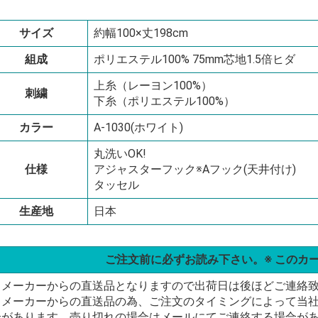
サイズ
約幅100×丈198cm
組成
ポリエステル100% 75mm芯地1.5倍ヒダ
上糸（レーヨン100%）
刺繍
下糸（ポリエステル100%）
カラー
A-1030(ホワイト)
丸洗いOK!
仕様
アジャスターフック※Aフック(天井付け)
タッセル
生産地
日本
ご注文前に必ずお読み下さい。※ このカ
・メーカーからの直送品となりますので出荷日は後ほどご連絡
・メーカーからの直送品の為、ご注文のタイミングによって当
合があります。売り切れの場合はメールにてご連絡する場合が