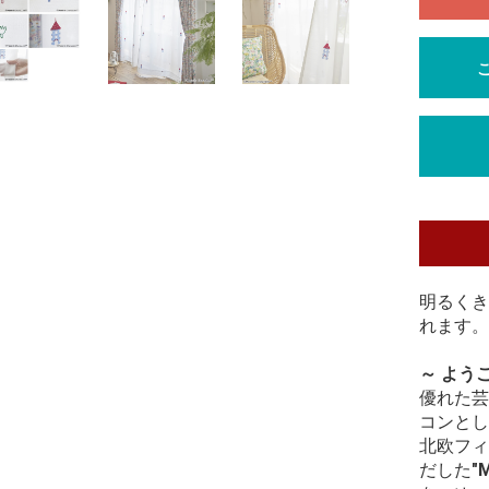
明るくき
れます。
～ よう
優れた芸
コンとし
北欧フィ
だした
"