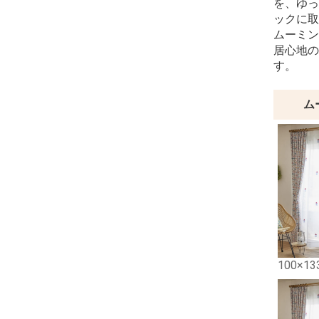
を、ゆっ
ックに取
ムーミン
居心地の
す。
ム
100×13