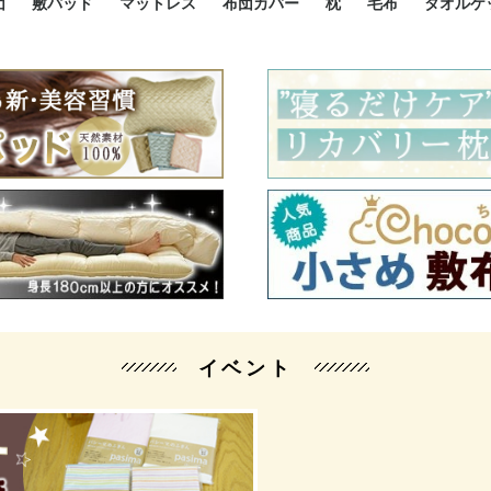
団
敷パッド
マットレス
布団カバー
枕
毛布
タオルケ
ルド
ルド
ダウン
ニ敷布団
い敷布団
い敷布団
性敷布団
シングルサイズ敷パッド
小さい敷パッド
大きい敷パッド
シルク敷パッド
枕パッド
シルク枕パッド
除湿シート
接触冷感パッド
暖かパッド
ガーゼケット
オーガニックコットン
ベッドパッド
パッドセット
70cm幅 ミニシングル
75cm幅 ショートセミシ
80cm幅 セミシングル
掛け布団カバー
敷布団カバー
枕カバー
BOXシーツ
防ダニカバー
クッションカバー
オーガニックコットン
カバーセット
小さめ 35×50cm
やや小さめ 35×55cm
普通 43×63cm
大きめ 50×70cm
パイプ枕
高反発枕
低反発枕
機能性枕・その他枕
ハーフサ
シングル
セミダブ
ダブルサ
接触冷感
天然素材 
ジュニ
シング
シング
セミダ
ダブル
ダブル
クィー
暖か 
ジュニ
セミシ
シング
シング
ダブル
35x5
43x6
50x7
シルク
シング
シング
セミダ
ダブル
スーパ
カバー
カバー
ングル
カバ
ー
バー
ー
バー
ツ
ツ
イベント