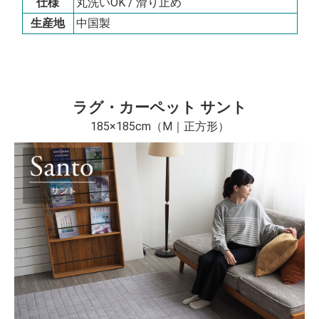
仕様
丸洗いOK / 滑り止め
生産地
中国製
ラグ・カーペット サント
185×185cm（M｜正方形）