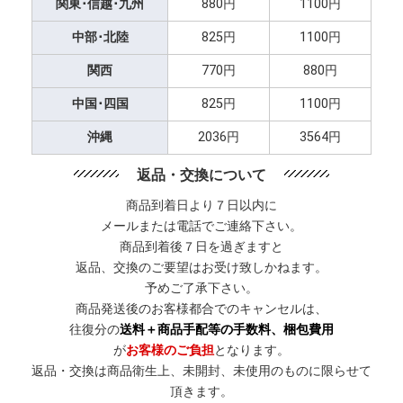
関東･信越･九州
880円
1100円
中部･北陸
825円
1100円
関西
770円
880円
中国･四国
825円
1100円
沖縄
2036円
3564円
返品・交換について
商品到着日より７日以内に
メールまたは電話でご連絡下さい。
商品到着後７日を過ぎますと
返品、交換のご要望はお受け致しかねます。
予めご了承下さい。
商品発送後のお客様都合でのキャンセルは、
往復分の
送料＋商品手配等の手数料、梱包費用
が
お客様のご負担
となります。
返品・交換は商品衛生上、未開封、未使用のものに限らせて
頂きます。