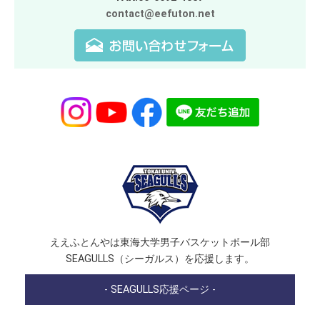
contact@eefuton.net
ええふとんやは東海大学男子バスケットボール部
SEAGULLS（シーガルス）を応援します。
- SEAGULLS応援ページ -