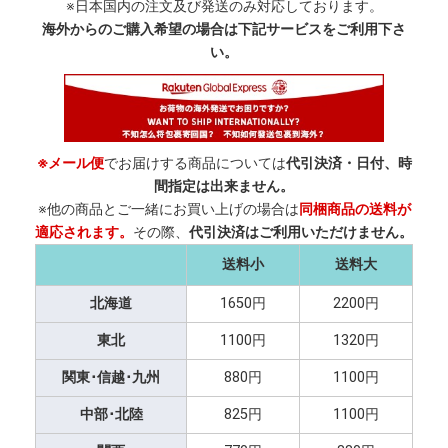
※日本国内の注文及び発送のみ対応しております。
海外からのご購入希望の場合は下記サービスをご利用下さ
い。
※メール便
でお届けする商品については
代引決済・日付、時
間指定は出来ません。
※他の商品とご一緒にお買い上げの場合は
同梱商品の送料が
適応されます。
その際、
代引決済はご利用いただけません。
送料小
送料大
北海道
1650円
2200円
東北
1100円
1320円
関東･信越･九州
880円
1100円
中部･北陸
825円
1100円