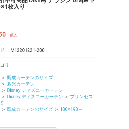
不可商品 Disney アラジン Drape ド
 ※1枚入り
50
税込
ード：
M12201221-200
ゴリ
＞
既成カーテンのサイズ
＞
遮光カーテン
＞
Disney ディズニーカーテン
＞
Disney ディズニーカーテン
＞
プリンセス
SS
＞
既成カーテンのサイズ
＞
100×198～