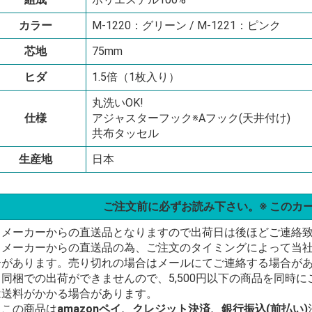
カラー
M-1220：グリーン / M-1221：ピンク
芯地
75mm
ヒダ
1.5倍（1枚入り）
丸洗いOK!
仕様
アジャスターフック※Aフック(天井付け)
共布タッセル
生産地
日本
ご注文前に必ずお読み下さい。※ このカ
・メーカーからの直送品となりますので出荷日は後ほどご連絡
・メーカーからの直送品の為、ご注文のタイミングによって当
合があります。売り切れの場合はメールにてご連絡する場合が
・同梱での出荷ができませんので、5,500円以下の商品を同時
は送料がかかる場合があります。
・この商品は
amazonペイ、クレジット決済、銀行振込(前払い)