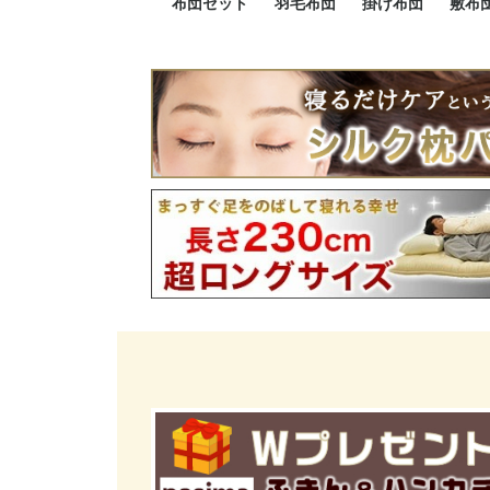
布団セット
羽毛布団
掛け布団
敷布
羽毛布団セット
小さい布団セット
大きい布団セット
掛け布団セット
敷布団セット
プレミアムゴールド
ロイヤルゴールド
エクセルゴールド
ニューゴールド
マザーダックダウン
マザーグースダウン
スーパーロングサイズ
洗える羽毛布団
肌掛け布団
防ダニ掛け布団
洗える掛け布団
小さい掛け布団
大きい掛け布団
肌掛け布団
2点セット
3点セット
4点セット
5点セット
6点セット
エクセルゴー
ロイヤルゴー
マザーダック
2点セット
3点セット
4点セット
6点セット
2点セット
3点セット
防ダ
小さ
大き
機能