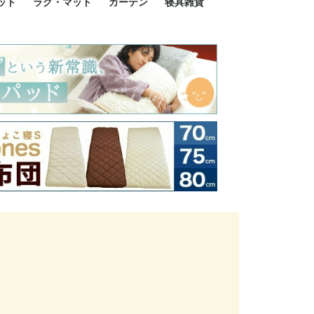
ット
ラグ・マット
カーテン
寝具雑貨
イズ
サイズ
ルサイズ
イズ
綿100%
ア 掛け布団カバー
ル 掛け布団カバー
ルロング 掛け布団
ブル 掛け布団カバ
 掛け布団カバー
ロング 掛け布団カ
ン 掛け布団カバー
掛け布団カバー
ア 敷布団カバー
ングル 敷布団カバ
ル 敷布団カバー
ルロング 敷布団カ
 敷布団カバー
0cm 枕カバー
3cm 枕カバー
0cm 枕カバー
 枕カバー
ル BOXシーツ
ルロング BOXシー
ブル BOXシーツ
 BOXシーツ
ーロング BOXシー
2点セット
3点セット
既成カーテンのサイズ
遮光カーテン
レース・シアーカーテン
Disney ディズニーカーテ
MOOMIN ムーミンカーテ
PEANUTS ピーナツカー
美容・化粧品
シルク寝具・雑貨
HURONテクノロジー リ
ソファカバー
ひざ掛け
パジャマ
クッション
玄関・フロアーマット
ペット用ベッド
インテリア
その他寝具雑貨
100×133～13
100×176～17
100×198～20
ミッキー MIC
プリンセス PR
プーさん Poo
アリス ALICE
ピーターパン P
ー
ン
ン
テン (SNOOPY スヌーピ
カバリー寝具
ー)