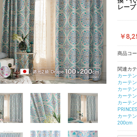
換・代引
レープ
￥8,2
商品コ
関連カテ
カーテン
カーテン
カーテン
カーテン
カーテン
PRINCE
カーテン
200cm