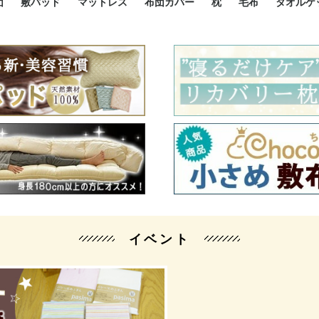
団
敷パッド
マットレス
布団カバー
枕
毛布
タオルケ
ルド
ルド
ダウン
ニ敷布団
い敷布団
い敷布団
性敷布団
シングルサイズ敷パッド
小さい敷パッド
大きい敷パッド
シルク敷パッド
枕パッド
シルク枕パッド
除湿シート
接触冷感パッド
暖かパッド
ガーゼケット
オーガニックコットン
ベッドパッド
パッドセット
70cm幅 ミニシングル
75cm幅 ショートセミシ
80cm幅 セミシングル
掛け布団カバー
敷布団カバー
枕カバー
BOXシーツ
防ダニカバー
クッションカバー
オーガニックコットン
カバーセット
小さめ 35×50cm
やや小さめ 35×55cm
普通 43×63cm
大きめ 50×70cm
パイプ枕
高反発枕
低反発枕
機能性枕・その他枕
ハーフサ
シングル
セミダブ
ダブルサ
接触冷感
天然素材 
ジュニ
シング
シング
セミダ
ダブル
ダブル
クィー
暖か 
ジュニ
セミシ
シング
シング
ダブル
35x5
43x6
50x7
シルク
シング
シング
セミダ
ダブル
スーパ
カバー
カバー
ングル
カバ
ー
バー
ー
バー
ツ
ツ
イベント