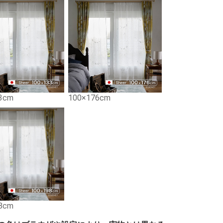
3cm
100×176cm
8cm