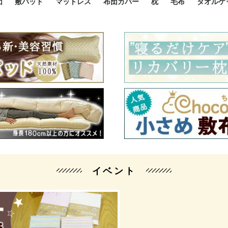
団
敷パッド
マットレス
布団カバー
枕
毛布
タオルケ
ルド
ルド
ダウン
ニ敷布団
い敷布団
い敷布団
性敷布団
シングルサイズ敷パッド
小さい敷パッド
大きい敷パッド
シルク敷パッド
枕パッド
シルク枕パッド
除湿シート
接触冷感パッド
暖かパッド
ガーゼケット
オーガニックコットン
ベッドパッド
パッドセット
70cm幅 ミニシングル
75cm幅 ショートセミシ
80cm幅 セミシングル
掛け布団カバー
敷布団カバー
枕カバー
BOXシーツ
防ダニカバー
クッションカバー
オーガニックコットン
カバーセット
小さめ 35×50cm
やや小さめ 35×55cm
普通 43×63cm
大きめ 50×70cm
パイプ枕
高反発枕
低反発枕
機能性枕・その他枕
ハーフサ
シングル
セミダブ
ダブルサ
接触冷感
天然素材 
ジュニ
シング
シング
セミダ
ダブル
ダブル
クィー
暖か 
ジュニ
セミシ
シング
シング
ダブル
35x5
43x6
50x7
シルク
シング
シング
セミダ
ダブル
スーパ
カバー
カバー
ングル
カバ
ー
バー
ー
バー
ツ
ツ
イベント