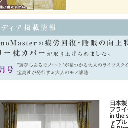
日本製
フライイ
in th
ャブル