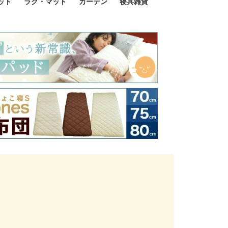
ット
ラグ・マット
カーテン
寝具雑貨
イズ
サイズ
ルサイズ
イズ
綿100%
ア 掛け布団カバー
ル 掛け布団カバー
ルロング 掛け布団
ブル 掛け布団カバ
 掛け布団カバー
ロング 掛け布団カ
ン 掛け布団カバー
掛け布団カバー
ア 敷布団カバー
ングル 敷布団カバ
ル 敷布団カバー
ルロング 敷布団カ
 敷布団カバー
0cm 枕カバー
3cm 枕カバー
0cm 枕カバー
 枕カバー
ル BOXシーツ
ルロング BOXシー
ブル BOXシーツ
 BOXシーツ
ーロング BOXシー
2点セット
3点セット
既成カーテンのサイズ
遮光カーテン
レース・シアーカーテン
Disney ディズニーカーテ
MOOMIN ムーミンカーテ
PEANUTS ピーナツカー
美容・化粧品
シルク寝具・雑貨
HURONテクノロジー リ
ソファカバー
ひざ掛け
パジャマ
クッション
玄関・フロアーマット
ペット用ベッド
インテリア
その他寝具雑貨
100×133～13
100×176～17
100×198～20
ミッキー MIC
プリンセス PR
プーさん Poo
アリス ALICE
ピーターパン P
ー
ン
ン
テン (SNOOPY スヌーピ
カバリー寝具
ー)