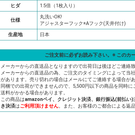
ヒダ
1.5倍（1枚入り）
丸洗いOK!
仕様
アジャスターフック※Aフック(天井付け)
生産地
日本
ご注文前に必ずお読み下さい。※ このカ
・メーカーからの直送品となりますので出荷日は後ほどご連絡
・メーカーからの直送品の為、ご注文のタイミングによって当
合があります。売り切れの場合はメールにてご連絡する場合が
・同梱での出荷ができませんので、5,500円以下の商品を同時
は送料がかかる場合があります。
・この商品は
amazonペイ、クレジット決済、銀行振込(前払い)
引き決済
は
ご利用頂けません
。また、お客様のご都合による返