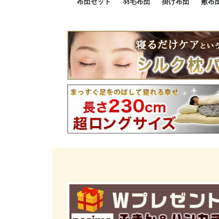
布団セット
羽毛布団
掛け布団
敷布
羽毛布団セット
小さい布団セット
大きい布団セット
掛け布団セット
敷布団セット
プレミアムゴールド
ロイヤルゴールド
エクセルゴールド
ニューゴールド
マザーダックダウン
マザーグースダウン
スーパーロングサイズ
洗える羽毛布団
肌掛け布団
防ダニ掛け布団
洗える掛け布団
小さい掛け布団
大きい掛け布団
肌掛け布団
2点セット
3点セット
4点セット
5点セット
6点セット
エクセルゴー
ロイヤルゴー
マザーダック
2点セット
3点セット
4点セット
6点セット
2点セット
3点セット
防ダ
小さ
大き
機能