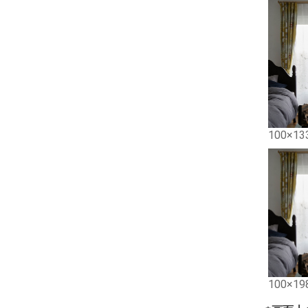
100×13
100×19