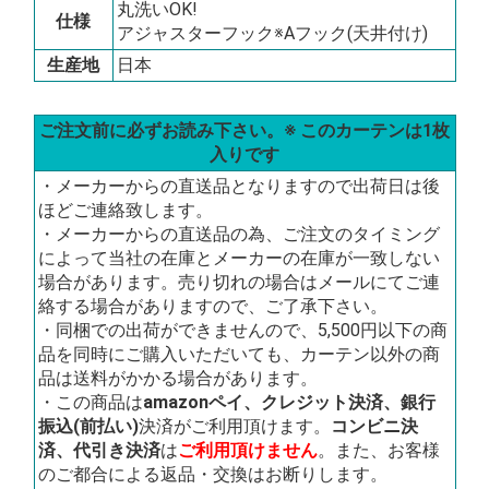
丸洗いOK!
仕様
アジャスターフック※Aフック(天井付け)
生産地
日本
ご注文前に必ずお読み下さい。※ このカーテンは1枚
入りです
・メーカーからの直送品となりますので出荷日は後
ほどご連絡致します。
・メーカーからの直送品の為、ご注文のタイミング
によって当社の在庫とメーカーの在庫が一致しない
場合があります。売り切れの場合はメールにてご連
絡する場合がありますので、ご了承下さい。
・同梱での出荷ができませんので、5,500円以下の商
品を同時にご購入いただいても、カーテン以外の商
品は送料がかかる場合があります。
・この商品は
amazonペイ、クレジット決済、銀行
振込(前払い)
決済がご利用頂けます。
コンビニ決
済、代引き決済
は
ご利用頂けません
。また、お客様
のご都合による返品・交換はお断りします。