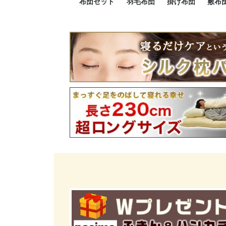
布団セット
羽毛布団
掛け布団
敷布
羽毛布団セット
小さい布団セット
大きい布団セット
掛け布団セット
敷布団セット
プレミアムゴールド
ロイヤルゴールド
エクセルゴールド
ニューゴールド
マザーダックダウン
マザーグースダウン
スーパーロングサイズ
洗える羽毛布団
肌掛け布団
防ダニ掛け布団
洗える掛け布団
小さい掛け布団
大きい掛け布団
肌掛け布団
2点セット
3点セット
4点セット
5点セット
6点セット
エクセルゴー
ロイヤルゴー
マザーダック
2点セット
3点セット
4点セット
6点セット
2点セット
3点セット
防ダ
小さ
大き
機能