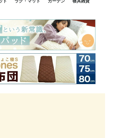
ット
ラグ・マット
カーテン
寝具雑貨
イズ
サイズ
ルサイズ
イズ
綿100%
ア 掛け布団カバー
ル 掛け布団カバー
ルロング 掛け布団
ブル 掛け布団カバ
 掛け布団カバー
ロング 掛け布団カ
ン 掛け布団カバー
掛け布団カバー
ア 敷布団カバー
ングル 敷布団カバ
ル 敷布団カバー
ルロング 敷布団カ
 敷布団カバー
0cm 枕カバー
3cm 枕カバー
0cm 枕カバー
 枕カバー
ル BOXシーツ
ルロング BOXシー
ブル BOXシーツ
 BOXシーツ
ーロング BOXシー
2点セット
3点セット
既成カーテンのサイズ
遮光カーテン
レース・シアーカーテン
Disney ディズニーカーテ
MOOMIN ムーミンカーテ
PEANUTS ピーナツカー
美容・化粧品
シルク寝具・雑貨
HURONテクノロジー リ
ソファカバー
ひざ掛け
パジャマ
クッション
玄関・フロアーマット
ペット用ベッド
インテリア
その他寝具雑貨
100×133～13
100×176～17
100×198～20
ミッキー MIC
プリンセス PR
プーさん Poo
アリス ALICE
ピーターパン P
ー
ン
ン
テン (SNOOPY スヌーピ
カバリー寝具
ー)