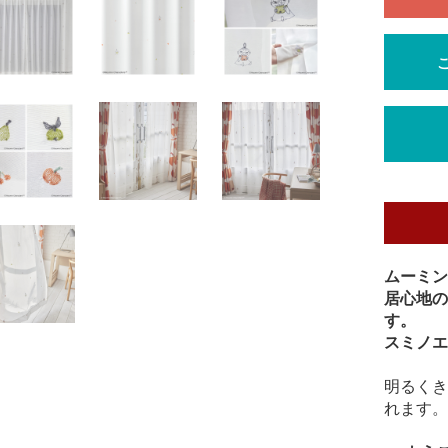
ムーミン
居心地の
す。
スミノエ
明るくき
れます。