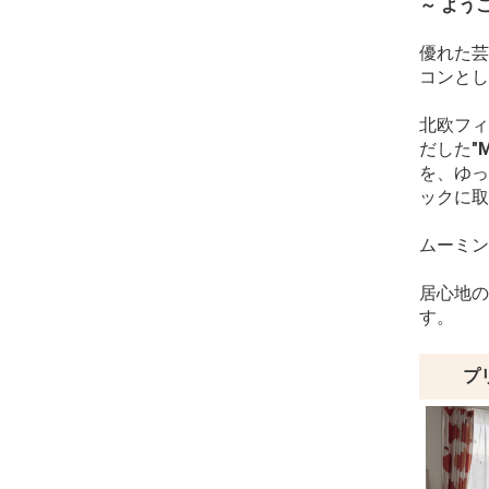
～ よう
優れた芸
コンとし
北欧フィ
だした
"
を、ゆっ
ックに取
ムーミン
居心地の
す。
プ