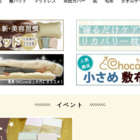
団
敷パッド
マットレス
布団カバー
枕
毛布
タオルケ
ルド
ルド
ダウン
ニ敷布団
い敷布団
い敷布団
性敷布団
シングルサイズ敷パッド
小さい敷パッド
大きい敷パッド
シルク敷パッド
枕パッド
シルク枕パッド
除湿シート
接触冷感パッド
暖かパッド
ガーゼケット
オーガニックコットン
ベッドパッド
パッドセット
70cm幅 ミニシングル
75cm幅 ショートセミシ
80cm幅 セミシングル
掛け布団カバー
敷布団カバー
枕カバー
BOXシーツ
防ダニカバー
クッションカバー
オーガニックコットン
カバーセット
小さめ 35×50cm
やや小さめ 35×55cm
普通 43×63cm
大きめ 50×70cm
パイプ枕
高反発枕
低反発枕
機能性枕・その他枕
ハーフサ
シングル
セミダブ
ダブルサ
接触冷感
天然素材 
ジュニ
シング
シング
セミダ
ダブル
ダブル
クィー
暖か 
ジュニ
セミシ
シング
シング
ダブル
35x5
43x6
50x7
シルク
シング
シング
セミダ
ダブル
スーパ
カバー
カバー
ングル
カバ
ー
バー
ー
バー
ツ
ツ
イベント