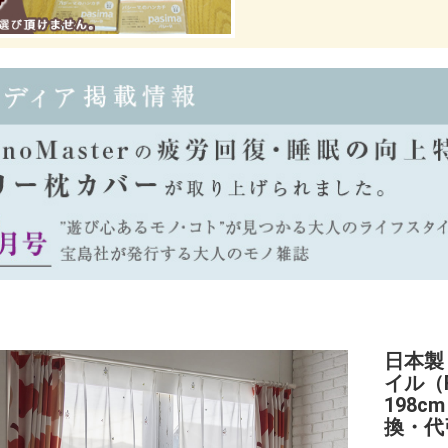
日本製
イル（RI
198
換・代