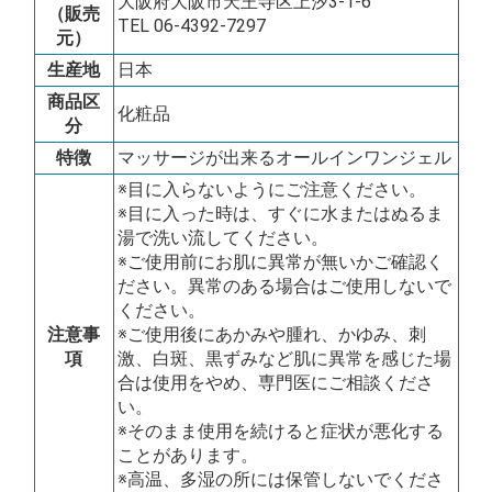
大阪府大阪市天王寺区上汐3-1-6
（販売
TEL 06-4392-7297
元）
生産地
日本
商品区
化粧品
分
特徴
マッサージが出来るオールインワンジェル
※目に入らないようにご注意ください。
※目に入った時は、すぐに水またはぬるま
湯で洗い流してください。
※ご使用前にお肌に異常が無いかご確認く
ださい。異常のある場合はご使用しないで
ください。
注意事
※ご使用後にあかみや腫れ、かゆみ、刺
項
激、白斑、黒ずみなど肌に異常を感じた場
合は使用をやめ、専門医にご相談くださ
い。
※そのまま使用を続けると症状が悪化する
ことがあります。
※高温、多湿の所には保管しないでくださ