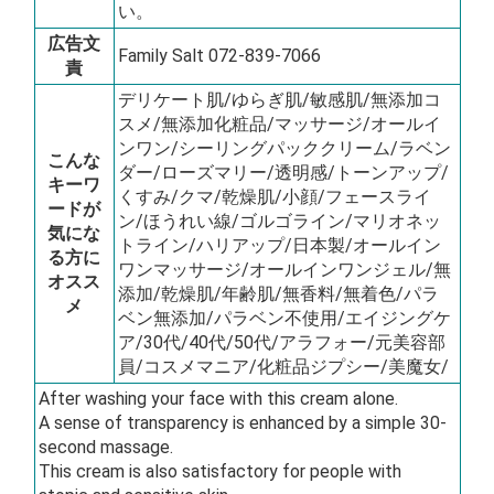
い。
広告文
Family Salt 072-839-7066
責
デリケート肌/ゆらぎ肌/敏感肌/無添加コ
スメ/無添加化粧品/マッサージ/オールイ
ンワン/シーリングパッククリーム/ラベン
こんな
ダー/ローズマリー/透明感/トーンアップ/
キーワ
くすみ/クマ/乾燥肌/小顔/フェースライ
ードが
ン/ほうれい線/ゴルゴライン/マリオネッ
気にな
トライン/ハリアップ/日本製/オールイン
る方に
ワンマッサージ/オールインワンジェル/無
オスス
添加/乾燥肌/年齢肌/無香料/無着色/パラ
メ
ベン無添加/パラベン不使用/エイジングケ
ア/30代/40代/50代/アラフォー/元美容部
員/コスメマニア/化粧品ジプシー/美魔女/
After washing your face with this cream alone.
A sense of transparency is enhanced by a simple 30-
second massage.
This cream is also satisfactory for people with