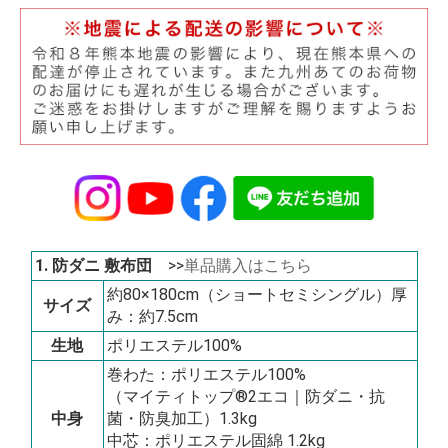
1. 防ダニ 敷布団
>>
単品購入はこちら
約80×180cm（ショートセミシングル）厚
サイズ
み：約7.5cm
生地
ポリエステル100%
巻わた：ポリエステル100%
（マイティトップ®2エコ｜防ダニ・抗
中身
菌・防臭加工）1.3kg
中芯：ポリエステル固綿 1.2kg