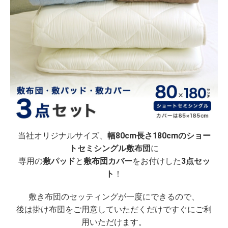
当社オリジナルサイズ、
幅80cm長さ180cmのショー
トセミシングル敷布団
に
専用の
敷パッド
と
敷布団カバー
をお付けした
3点セッ
ト
！
敷き布団のセッティングが一度にできるので、
後は掛け布団をご用意していただくだけですぐにご利
用いただけます。