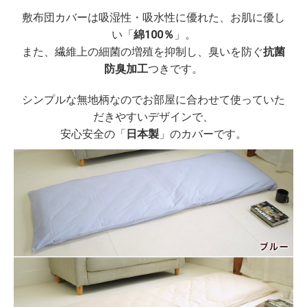
敷布団カバーは吸湿性・吸水性に優れた、お肌に優し
い「
綿100％
」。
また、繊維上の細菌の増殖を抑制し、臭いを防ぐ
抗菌
防臭加工
つきです。
シンプルな無地柄なのでお部屋に合わせて使っていた
だきやすいデザインで、
安心安全の「
日本製
」のカバーです。