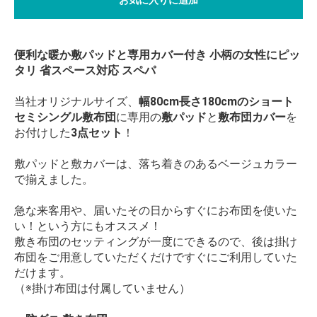
便利な暖か敷パッドと専用カバー付き 小柄の女性にピッ
タリ 省スペース対応 スペパ
当社オリジナルサイズ、
幅80cm長さ180cmのショート
セミシングル敷布団
に専用の
敷パッド
と
敷布団カバー
を
お付けした
3点セット
！
敷パッドと敷カバーは、落ち着きのあるベージュカラー
で揃えました。
急な来客用や、届いたその日からすぐにお布団を使いた
い！という方にもオススメ！
敷き布団のセッティングが一度にできるので、後は掛け
布団をご用意していただくだけですぐにご利用していた
だけます。
（※掛け布団は付属していません）