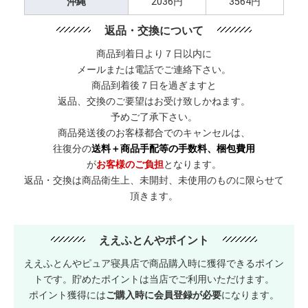
沖縄
2036円
3564円
返品・交換について
商品到着日より７日以内に
メールまたは電話でご連絡下さい。
商品到着後７日を過ぎますと
返品、交換のご要望はお受け致しかねます。
予めご了承下さい。
商品発送後のお客様都合でのキャンセルは、
往復分の
送料＋商品手配等の手数料、梱包費用
が
お客様のご負担
となります。
返品・交換は商品衛生上、未開封、未使用のものに限らせて
頂きます。
ええふとんやポイント
ええふとんやピュア寝具店で商品購入時に獲得できるポイン
トです。貯めたポイントは当店でご利用いただけます。
ポイント獲得には
ご購入時に会員登録が必要
になります。