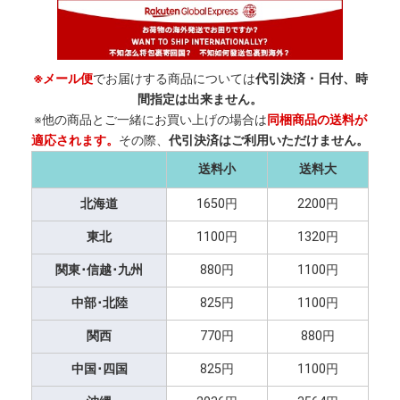
※メール便
でお届けする商品については
代引決済・日付、時
間指定は出来ません。
※他の商品とご一緒にお買い上げの場合は
同梱商品の送料が
適応されます。
その際、
代引決済はご利用いただけません。
送料小
送料大
北海道
1650円
2200円
東北
1100円
1320円
関東･信越･九州
880円
1100円
中部･北陸
825円
1100円
関西
770円
880円
中国･四国
825円
1100円