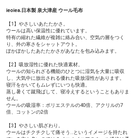
ieoiea.日本製 泉大津産 ウール毛布
【1】やさしいあたたかさ。
ウールは高い保温性に優れています。
特有の縮れた繊維が複雑に絡み合い、空気の層をつく
り、外の寒さをシャットアウト。
ぽかぽかしたあたたかさがあなたを包み込みます。
【2】吸放湿性に優れた快適素材。
ウールの知られざる機能のひとつに湿気を大量に吸収
し、大気中に放出される優れた吸放湿性があります。
寝汗をかいてもムレずにいつも快適。
蒸し暑くて蹴飛ばして、寝冷えするということもありま
せん。
ウールの吸湿率：ポリエステルの40倍、アクリルの7
倍、コットンの2倍
【3】やさしい肌ざわり。
ウールはチクチクして痛そう…というイメージを持たれ