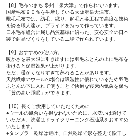
【8】毛布のまち 泉州「泉大津」で作られています。
国産毛布９０％を生産している大阪府泉大津市。
獣毛毛布では、紡毛、織り、起毛と各工程で高度な技術
を誇る職人達が、プライドを持って作っています。
日本毛布組合に属し品質基準に沿った、安心安全の日本
製で商品づくりをしている工場で作られています。
【9】おすすめの使い方。
暖かさを最大限に引き出すには羽毛ふとんの上に毛布を
掛けると保温効果が上がります。
ただ、暖かくなりすぎて蒸れることがあります。
天然繊維のウールの場合は吸湿性に優れているため羽毛
ふとんの下に入れて使うことで快適な寝床内気象を保ち
「質の高い睡眠」ができます。
【10】長くご愛用していただくために
●ウールの風合いを損なわないために、水洗いは避けて
いただき、洗濯はドライクリーニング石油系をおすすめ
いたします。
●タンブラー乾燥は避け、自然乾燥で形を整えて陰干し