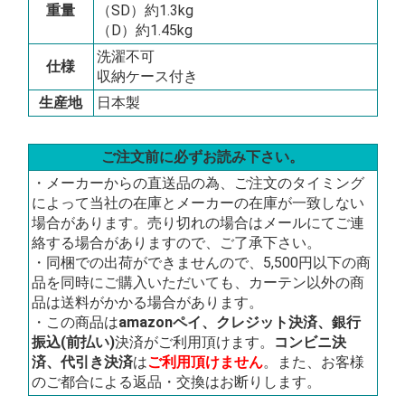
重量
（SD）約1.3kg
（D）約1.45kg
洗濯不可
仕様
収納ケース付き
生産地
日本製
ご注文前に必ずお読み下さい。
・メーカーからの直送品の為、ご注文のタイミング
によって当社の在庫とメーカーの在庫が一致しない
場合があります。売り切れの場合はメールにてご連
絡する場合がありますので、ご了承下さい。
・同梱での出荷ができませんので、5,500円以下の商
品を同時にご購入いただいても、カーテン以外の商
品は送料がかかる場合があります。
・この商品は
amazonペイ、クレジット決済、銀行
振込(前払い)
決済がご利用頂けます。
コンビニ決
済、代引き決済
は
ご利用頂けません
。また、お客様
のご都合による返品・交換はお断りします。