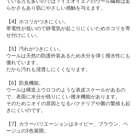
ている方も多いのでは？イエオイエアのウール繊維は柔
らかさもあり肌にやさしい感触を与えます。
【4】ホコリがつきにくい。
帯電性が低いので静電気が起こりにくいためホコリを寄
せ付けにくい。
【5】汚れがつきにくい。
ウールは天然の防護外装あるため水分を弾く撥水性にも
優れています。
だから汚れも浸透しにくくなります。
【6】防臭機能。
ウールは構造上ウロコのような表皮スケールがあるの
で、表面に水分が残りにくい撥水機能があります。
そのためニオイの原因となるバクテリアや菌の繁殖も起
きにくいのです。
【7】カラーバリエーションはネイビー、ブラウン、ベ
ージュの3色展開。