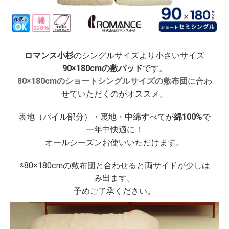
ロマンス小杉
のシングルサイズより小さいサイズ
90×180cmの敷パッド
です。
80×180cmのショートシングルサイズの敷布団
に合わ
せていただくのがオススメ。
表地（パイル部分）・裏地・中綿すべてが
綿100%
で
一年中快適に！
オールシーズンお使いいただけます。
※80×180cmの敷布団と合わせると両サイドが少しは
み出ます。
予めご了承ください。