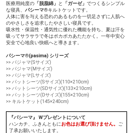
医療用純度の
「脱脂綿」
と
「ガーゼ」
でつくるシンプル
な寝具、
パシーマ®
キルトケットです。
人体に害を与える恐れのあるものを一切足さずに人肌へ
のやさしさを追求したやさしい寝具です。
吸水性・保温性・通気性に優れた機能を持ち、夏は汗を
吸ってサラサラで冬はポカポカあたたかく。一年中安心
安全で心地良い快眠へと導きます。
パシーマ®(pasima) シリーズ
>> パジャマ(Sサイズ)
>> パジャマ(Mサイズ)
>> パジャマ(Lサイズ)
>> パットシーツ(Sサイズ)(110×210cm)
>> パットシーツ(SDサイズ)(133×210cm)
>> パットシーツ(Dサイズ)(155×210cm)
>> キルトケット(145×240cm)
『パシーマ』 Wプレゼントについて
ハンカチ、ふきんともに
お色はお選び頂けません。
ご
了承お願いいたします。