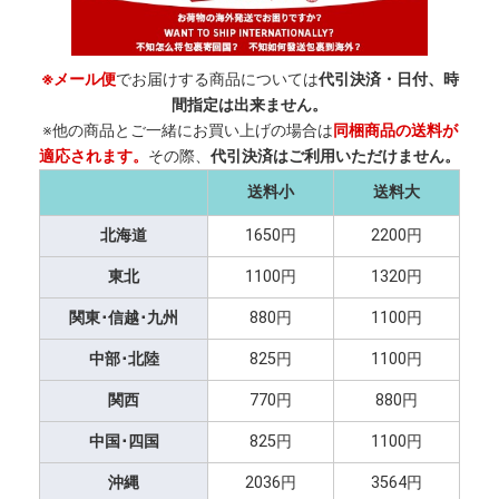
※メール便
でお届けする商品については
代引決済・日付、時
間指定は出来ません。
※他の商品とご一緒にお買い上げの場合は
同梱商品の送料が
適応されます。
その際、
代引決済はご利用いただけません。
送料小
送料大
北海道
1650円
2200円
東北
1100円
1320円
関東･信越･九州
880円
1100円
中部･北陸
825円
1100円
関西
770円
880円
中国･四国
825円
1100円
沖縄
2036円
3564円