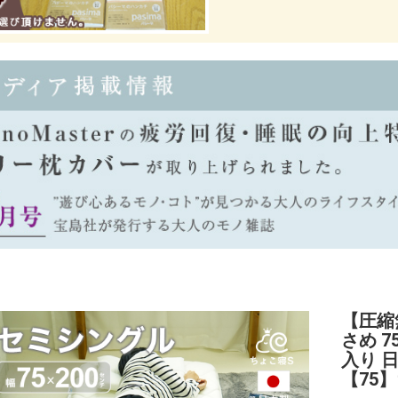
【圧縮
さめ 7
入り 
【75