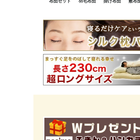
布団セット
羽毛布団
掛け布団
敷布
羽毛布団セット
小さい布団セット
大きい布団セット
掛け布団セット
敷布団セット
プレミアムゴールド
ロイヤルゴールド
エクセルゴールド
ニューゴールド
マザーダックダウン
マザーグースダウン
スーパーロングサイズ
洗える羽毛布団
肌掛け布団
防ダニ掛け布団
洗える掛け布団
小さい掛け布団
大きい掛け布団
肌掛け布団
2点セット
3点セット
4点セット
5点セット
6点セット
エクセルゴー
ロイヤルゴー
マザーダック
2点セット
3点セット
4点セット
6点セット
2点セット
3点セット
防ダ
小さ
大き
機能