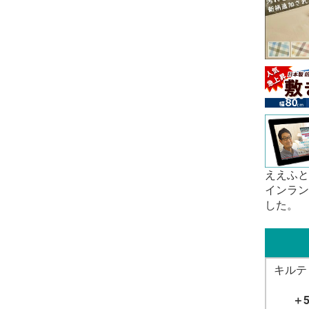
ええふと
インラン
した。
キルテ
＋