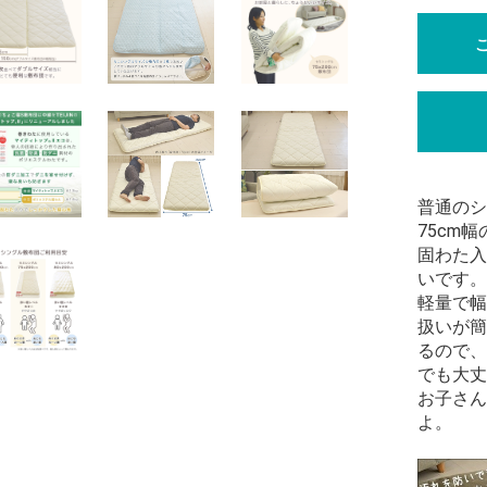
普通のシ
75cm
固わた入
いです。
軽量で幅
扱いが簡
るので、
でも大丈
お子さん
よ。