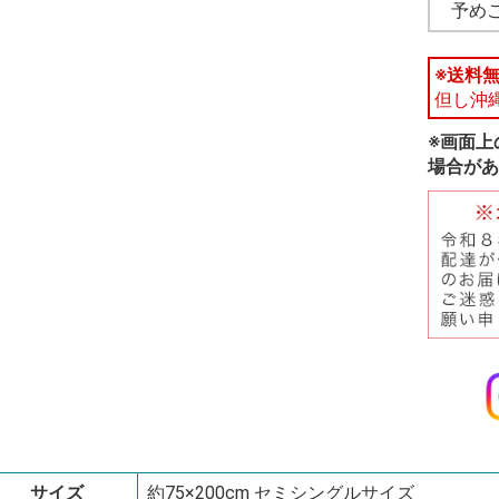
予め
※送料
但し沖
※画面上
場合があ
サイズ
約75×200cm セミシングルサイズ