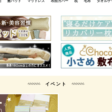
団
敷パッド
マットレス
布団カバー
枕
毛布
タオルケ
ルド
ルド
ダウン
ニ敷布団
い敷布団
い敷布団
性敷布団
シングルサイズ敷パッド
小さい敷パッド
大きい敷パッド
シルク敷パッド
枕パッド
シルク枕パッド
除湿シート
接触冷感パッド
暖かパッド
ガーゼケット
オーガニックコットン
ベッドパッド
パッドセット
70cm幅 ミニシングル
75cm幅 ショートセミシ
80cm幅 セミシングル
掛け布団カバー
敷布団カバー
枕カバー
BOXシーツ
防ダニカバー
クッションカバー
オーガニックコットン
カバーセット
小さめ 35×50cm
やや小さめ 35×55cm
普通 43×63cm
大きめ 50×70cm
パイプ枕
高反発枕
低反発枕
機能性枕・その他枕
ハーフサ
シングル
セミダブ
ダブルサ
接触冷感
天然素材 
ジュニ
シング
シング
セミダ
ダブル
ダブル
クィー
暖か 
ジュニ
セミシ
シング
シング
ダブル
35x5
43x6
50x7
シルク
シング
シング
セミダ
ダブル
スーパ
カバー
カバー
ングル
カバ
ー
バー
ー
バー
ツ
ツ
イベント