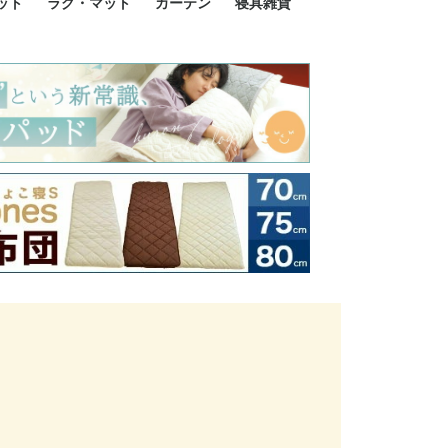
ット
ラグ・マット
カーテン
寝具雑貨
イズ
サイズ
ルサイズ
イズ
綿100%
ア 掛け布団カバー
ル 掛け布団カバー
ルロング 掛け布団
ブル 掛け布団カバ
 掛け布団カバー
ロング 掛け布団カ
ン 掛け布団カバー
掛け布団カバー
ア 敷布団カバー
ングル 敷布団カバ
ル 敷布団カバー
ルロング 敷布団カ
 敷布団カバー
0cm 枕カバー
3cm 枕カバー
0cm 枕カバー
 枕カバー
ル BOXシーツ
ルロング BOXシー
ブル BOXシーツ
 BOXシーツ
ーロング BOXシー
2点セット
3点セット
既成カーテンのサイズ
遮光カーテン
レース・シアーカーテン
Disney ディズニーカーテ
MOOMIN ムーミンカーテ
PEANUTS ピーナツカー
美容・化粧品
シルク寝具・雑貨
HURONテクノロジー リ
ソファカバー
ひざ掛け
パジャマ
クッション
玄関・フロアーマット
ペット用ベッド
インテリア
その他寝具雑貨
100×133～13
100×176～17
100×198～20
ミッキー MIC
プリンセス PR
プーさん Poo
アリス ALICE
ピーターパン P
ー
ン
ン
テン (SNOOPY スヌーピ
カバリー寝具
ー)