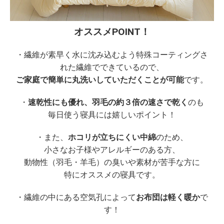
オススメPOINT！
・繊維が素早く水に沈み込むよう特殊コーティングさ
れた繊維でできているので、
ご家庭で簡単に丸洗いしていただくことが可能
です。
・
速乾性にも優れ、羽毛の約３倍の速さで乾く
のも
毎日使う寝具には嬉しいポイント！
・また、
ホコリが立ちにくい中綿
のため、
小さなお子様やアレルギーのある方、
動物性（羽毛・羊毛）の臭いや素材が苦手な方に
特にオススメの寝具です。
・繊維の中にある空気孔によって
お布団は軽く暖か
で
す！