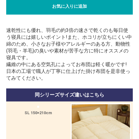
お気に入りに追加
速乾性にも優れ、羽毛の約3倍の速さで乾くのも毎日使
う寝具には嬉しいポイント!また、ホコリが立ちにくい中
綿のため、小さなお子様やアレルギーのある方、動物性
(羽毛・羊毛)の臭いや素材が苦手な方に特にオススメの
寝具です。
繊維の中にある空気孔によってお布団は軽く暖かです!
日本の工場で職人が丁寧に仕上げた掛け布団を是非使っ
てみてください。
同シリーズサイズ違いはこちら
SL 150×210cm