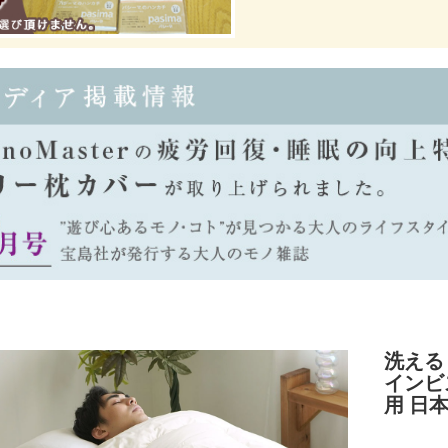
洗える
インビ
用 日本