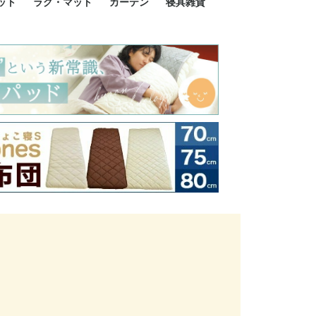
ット
ラグ・マット
カーテン
寝具雑貨
イズ
サイズ
ルサイズ
イズ
綿100%
ア 掛け布団カバー
ル 掛け布団カバー
ルロング 掛け布団
ブル 掛け布団カバ
 掛け布団カバー
ロング 掛け布団カ
ン 掛け布団カバー
掛け布団カバー
ア 敷布団カバー
ングル 敷布団カバ
ル 敷布団カバー
ルロング 敷布団カ
 敷布団カバー
0cm 枕カバー
3cm 枕カバー
0cm 枕カバー
 枕カバー
ル BOXシーツ
ルロング BOXシー
ブル BOXシーツ
 BOXシーツ
ーロング BOXシー
2点セット
3点セット
既成カーテンのサイズ
遮光カーテン
レース・シアーカーテン
Disney ディズニーカーテ
MOOMIN ムーミンカーテ
PEANUTS ピーナツカー
美容・化粧品
シルク寝具・雑貨
HURONテクノロジー リ
ソファカバー
ひざ掛け
パジャマ
クッション
玄関・フロアーマット
ペット用ベッド
インテリア
その他寝具雑貨
100×133～13
100×176～17
100×198～20
ミッキー MIC
プリンセス PR
プーさん Poo
アリス ALICE
ピーターパン P
ー
ン
ン
テン (SNOOPY スヌーピ
カバリー寝具
ー)