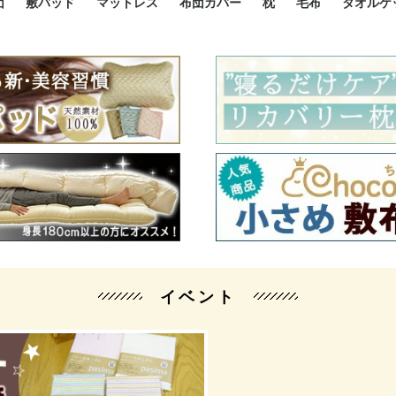
団
敷パッド
マットレス
布団カバー
枕
毛布
タオルケ
ルド
ルド
ダウン
ニ敷布団
い敷布団
い敷布団
性敷布団
シングルサイズ敷パッド
小さい敷パッド
大きい敷パッド
シルク敷パッド
枕パッド
シルク枕パッド
除湿シート
接触冷感パッド
暖かパッド
ガーゼケット
オーガニックコットン
ベッドパッド
パッドセット
70cm幅 ミニシングル
75cm幅 ショートセミシ
80cm幅 セミシングル
掛け布団カバー
敷布団カバー
枕カバー
BOXシーツ
防ダニカバー
クッションカバー
オーガニックコットン
カバーセット
小さめ 35×50cm
やや小さめ 35×55cm
普通 43×63cm
大きめ 50×70cm
パイプ枕
高反発枕
低反発枕
機能性枕・その他枕
ハーフサ
シングル
セミダブ
ダブルサ
接触冷感
天然素材 
ジュニ
シング
シング
セミダ
ダブル
ダブル
クィー
暖か 
ジュニ
セミシ
シング
シング
ダブル
35x5
43x6
50x7
シルク
シング
シング
セミダ
ダブル
スーパ
カバー
カバー
ングル
カバ
ー
バー
ー
バー
ツ
ツ
イベント