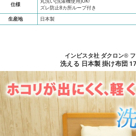
丸洗い(洗濯機使用)OK!
仕様
ズレ防止8カ所ループ付き
生産地
日本製
インビスタ社 ダクロン® 
洗える 日本製 掛け布団 170