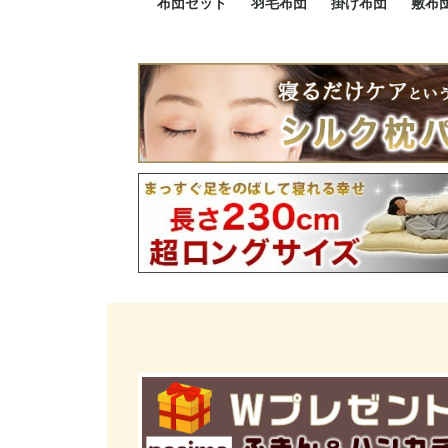
布団セット
羽毛布団
掛け布団
敷布
羽毛布団セット
小さい布団セット
大きい布団セット
掛け布団セット
敷布団セット
プレミアムゴールド
ロイヤルゴールド
エクセルゴールド
ニューゴールド
マザーダックダウン
マザーグースダウン
スーパーロングサイズ
洗える羽毛布団
肌掛け布団
防ダニ掛け布団
洗える掛け布団
小さい掛け布団
大きい掛け布団
肌掛け布団
2点セット
3点セット
4点セット
5点セット
6点セット
エクセルゴー
ロイヤルゴー
マザーダック
2点セット
3点セット
4点セット
6点セット
2点セット
3点セット
防ダ
小さ
大き
機能