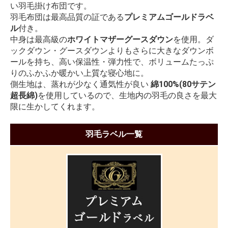
い羽毛掛け布団です。
羽毛布団は最高品質の証である
プレミアムゴールドラベ
ル
付き。
中身は最高級の
ホワイトマザーグースダウン
を使用。ダ
ックダウン・グースダウンよりもさらに大きなダウンボ
ールを持ち、高い保温性・弾力性で、ボリュームたっぷ
りのふかふか暖かい上質な寝心地に。
側生地は、蒸れが少なく通気性が良い
綿100%(80サテン
超長綿)
を使用しているので、生地内の羽毛の良さを最大
限に生かしてくれます。
羽毛ラベル一覧