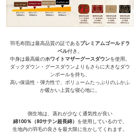
羽毛布団は最高品質の証である
プレミアムゴールドラ
ベル
付き。
中身は最高級の
ホワイトマザーグースダウン
を使用。
ダックダウン・グースダウンよりもさらに大きなダウ
ンボールを持ち、
高い保温性・弾力性で、ボリュームたっぷりのふかふ
か暖かい上質な寝心地に。
側生地は、蒸れが少なく通気性が良い
綿100％（80サテン超長綿）
を使用しているので、
生地内の羽毛の良さを最大限に生かしてくれます。