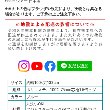
Sheer シアー 日本製
※画面上の色はブラウザや設定により、実物とは異なる
場合があります。ご了承の上ご注文下さい。
サイズ
約幅100×丈133cm
組成
ポリエステル100% 75mm芯地1.5倍ヒダ
カラー
ブルー
丸洗いOK!
仕様
アジャスターフック※Aフック(天井付け)