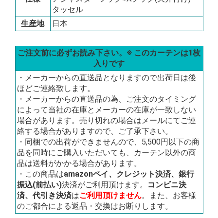
タッセル
生産地
日本
ご注文前に必ずお読み下さい。※ このカーテンは1枚
入りです
・メーカーからの直送品となりますので出荷日は後
ほどご連絡致します。
・メーカーからの直送品の為、ご注文のタイミング
によって当社の在庫とメーカーの在庫が一致しない
場合があります。売り切れの場合はメールにてご連
絡する場合がありますので、ご了承下さい。
・同梱での出荷ができませんので、5,500円以下の商
品を同時にご購入いただいても、カーテン以外の商
品は送料がかかる場合があります。
・この商品は
amazonペイ、クレジット決済、銀行
振込(前払い)
決済がご利用頂けます。
コンビニ決
済、代引き決済
は
ご利用頂けません
。また、お客様
のご都合による返品・交換はお断りします。