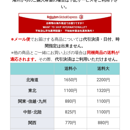
海外からのご購入希望の場合は下記サービスをご利用下さ
い。
※メール便
でお届けする商品については
代引決済・日付、時
間指定は出来ません。
※他の商品とご一緒にお買い上げの場合は
同梱商品の送料が
適応されます。
その際、
代引決済はご利用いただけません。
送料小
送料大
北海道
1650円
2200円
東北
1100円
1320円
関東･信越･九州
880円
1100円
中部･北陸
825円
1100円
関西
770円
880円