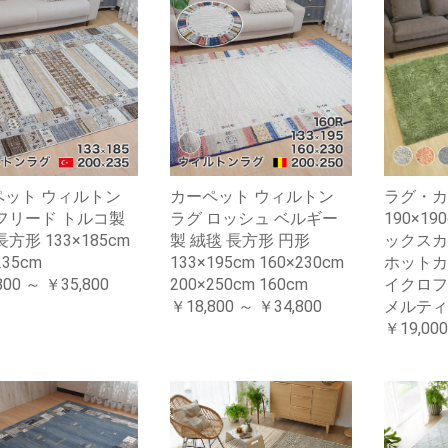
ペット ウィルトン
カーペット ウィルトン
ラグ・カ
フリード トルコ製
ラグ ロッシュ ベルギー
190×1
方形 133×185cm
製 絨毯 長方形 円形
ックスカ
235cm
133×195cm 160×230cm
ホットカ
800 ～ ￥35,800
200×250cm 160cm
イクロフ
￥18,800 ～ ￥34,800
メルティ
￥19,000