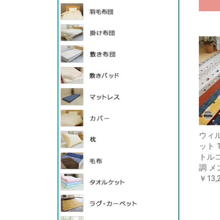
ウィ
ット 1
トル
調 メ
￥13,