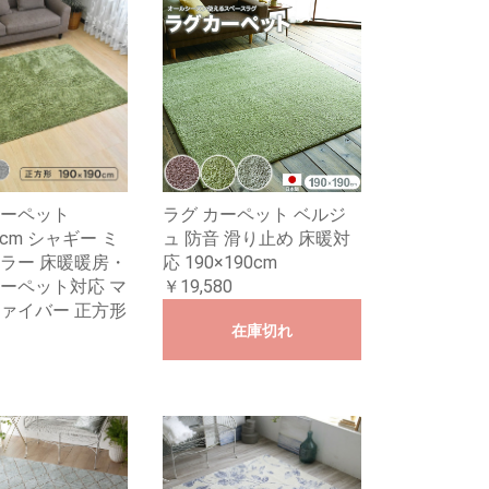
ーペット
ラグ カーペット ベルジ
90cm シャギー ミ
ュ 防音 滑り止め 床暖対
ラー 床暖暖房・
応 190×190cm
ーペット対応 マ
￥19,580
ァイバー 正方形
在庫切れ