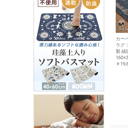
カー
ラグ 
製 絨毯
160×
￥19,