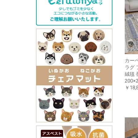
カー
ラグ 
絨毯 長
200×
￥18,