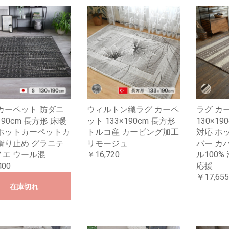
カーペット 防ダニ
ウィルトン織ラグ カーペ
ラグ カ
190cm 長方形 床暖
ット 133×190cm 長方形
130×1
 ホットカーペットカ
トルコ産 カービング加工
対応 ホ
滑り止め グラニテ
リモージュ
バー カ
ノエ ウール混
￥16,720
ル100%
400
応援
￥17,655
在庫切れ