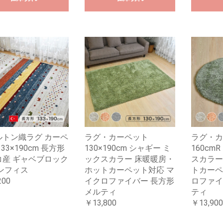
ルトン織ラグ カーペ
ラグ・カーペット
ラグ・カ
33×190cm 長方形
130×190cm シャギー ミ
160cm
コ産 ギャベブロック
ックスカラー 床暖暖房・
スカラー
ンフィス
ホットカーペット対応 マ
トカーペ
200
イクロファイバー 長方形
ロファイ
メルティ
ティ
￥13,800
￥13,900