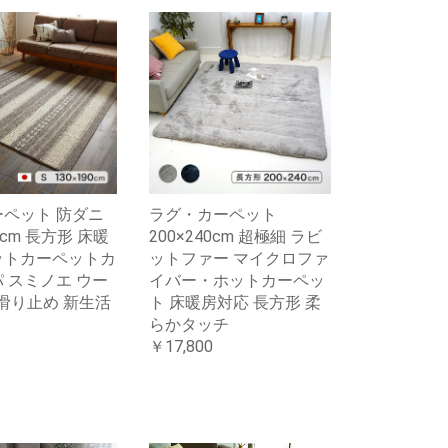
ーペット 防ダニ
ラグ・カーペット
90cm 長方形 床暖
200×240cm 超極細 ラビ
ットカーペットカ
ットファー マイクロファ
パ スミノエ ウー
イバー・ホットカーペッ
 滑り止め 新生活
ト 床暖房対応 長方形 柔
らかタッチ
￥17,800