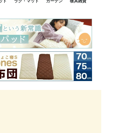
ット
ラグ・マット
カーテン
寝具雑貨
イズ
サイズ
ルサイズ
イズ
綿100%
ア 掛け布団カバー
ル 掛け布団カバー
ルロング 掛け布団
ブル 掛け布団カバ
 掛け布団カバー
ロング 掛け布団カ
ン 掛け布団カバー
掛け布団カバー
ア 敷布団カバー
ングル 敷布団カバ
ル 敷布団カバー
ルロング 敷布団カ
 敷布団カバー
0cm 枕カバー
3cm 枕カバー
0cm 枕カバー
 枕カバー
ル BOXシーツ
ルロング BOXシー
ブル BOXシーツ
 BOXシーツ
ーロング BOXシー
2点セット
3点セット
既成カーテンのサイズ
遮光カーテン
レース・シアーカーテン
Disney ディズニーカーテ
MOOMIN ムーミンカーテ
PEANUTS ピーナツカー
美容・化粧品
シルク寝具・雑貨
HURONテクノロジー リ
ソファカバー
ひざ掛け
パジャマ
クッション
玄関・フロアーマット
ペット用ベッド
インテリア
その他寝具雑貨
100×133～13
100×176～17
100×198～20
ミッキー MIC
プリンセス PR
プーさん Poo
アリス ALICE
ピーターパン P
ー
ン
ン
テン (SNOOPY スヌーピ
カバリー寝具
ー)