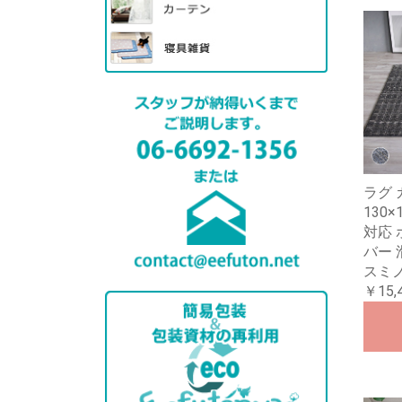
ラグ 
130×
対応
バー 
スミ
￥15,