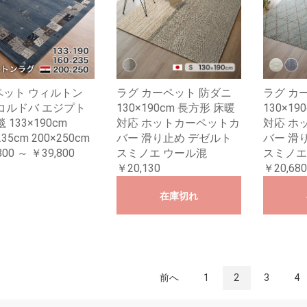
ペット ウィルトン
ラグ カーペット 防ダニ
ラグ カ
コルドバ エジプト
130×190cm 長方形 床暖
130×1
 133×190cm
対応 ホットカーペットカ
対応 ホ
235cm 200×250cm
バー 滑り止め デゼルト
バー 滑
800 ～ ￥39,800
スミノエ ウール混
スミノエ
￥20,130
￥20,680
在庫切れ
前へ
1
2
3
4