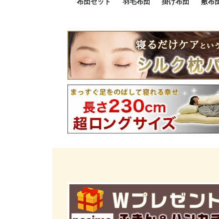
布団セット
羽毛布団
掛け布団
敷布
羽毛布団セット
小さい布団セット
大きい布団セット
掛け布団セット
敷布団セット
プレミアムゴールド
ロイヤルゴールド
エクセルゴールド
ニューゴールド
マザーダックダウン
マザーグースダウン
スーパーロングサイズ
洗える羽毛布団
肌掛け布団
防ダニ掛け布団
洗える掛け布団
小さい掛け布団
大きい掛け布団
肌掛け布団
2点セット
3点セット
4点セット
5点セット
6点セット
エクセルゴー
ロイヤルゴー
マザーダック
2点セット
3点セット
4点セット
6点セット
2点セット
3点セット
防ダ
小さ
大き
機能