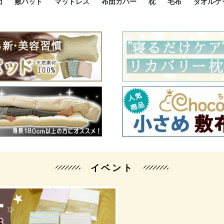
団
敷パッド
マットレス
布団カバー
枕
毛布
タオルケ
ルド
ルド
ダウン
ニ敷布団
い敷布団
い敷布団
性敷布団
シングルサイズ敷パッド
小さい敷パッド
大きい敷パッド
シルク敷パッド
枕パッド
シルク枕パッド
除湿シート
接触冷感パッド
暖かパッド
ガーゼケット
オーガニックコットン
ベッドパッド
パッドセット
70cm幅 ミニシングル
75cm幅 ショートセミシ
80cm幅 セミシングル
掛け布団カバー
敷布団カバー
枕カバー
BOXシーツ
防ダニカバー
クッションカバー
オーガニックコットン
カバーセット
小さめ 35×50cm
やや小さめ 35×55cm
普通 43×63cm
大きめ 50×70cm
パイプ枕
高反発枕
低反発枕
機能性枕・その他枕
ハーフサ
シングル
セミダブ
ダブルサ
接触冷感
天然素材 
ジュニ
シング
シング
セミダ
ダブル
ダブル
クィー
暖か 
ジュニ
セミシ
シング
シング
ダブル
35x5
43x6
50x7
シルク
シング
シング
セミダ
ダブル
スーパ
カバー
カバー
ングル
カバ
ー
バー
ー
バー
ツ
ツ
イベント