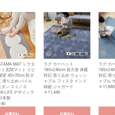
ATAMA MAT シラタ
ラグ カーペット
ラグ カ
ット玄関マット リビ
185×240cm 長方形 床暖
185×2
寝室 45×70cm 防ダ
対応 滑り止め ウォッシ
対応 滑
 滑り止め パイル
ャブル フィスタ インド
ャブル 
モダン スミノエ
綿超 ジャガード
￥11,880
GN LIFE デザインラ
￥11,440
日本製
340
在庫切れ
在庫切れ