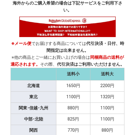
海外からのご購入希望の場合は下記サービスをご利用下さ
い。
※メール便
でお届けする商品については
代引決済・日付、時
間指定は出来ません。
※他の商品とご一緒にお買い上げの場合は
同梱商品の送料が
適応されます。
その際、
代引決済はご利用いただけません。
送料小
送料大
北海道
1650円
2200円
東北
1100円
1320円
関東･信越･九州
880円
1100円
中部･北陸
825円
1100円
関西
770円
880円